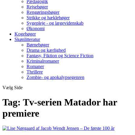
Pædagogik
Rejsebøger
Rengøringsbøger
Strikke og hæklebøger
Sygepleje - og lægevidenskab
Økonomi
Kogebøger
Skønlitteratur
Børnebøger
Drama og kærlighed
Fantasy, Fiktion og Science Fiction
Kriminalromaner
Romaner
Thrillere
Zombie- og apokalypsegenren
Vælg Side
Tag:
Tv-serien Matador har
premiere