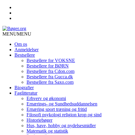
MENU
MENU
Om os
Anmeldelser
Bestsellere
Bestsellere for VOKSNE
Bestsellere for BØRN
Bestsellere fra Cdon.com
Bestsellere fra Gucca.dk
Bestsellere fra Saxo.com
Biografier
Faglitteratur
Erhverv og økonomi
Ernærings- og Sundhedsuddannelsen
Ernæring sport træning og fritid
Filosofi psykologi religion krop og sind
Historiebøger
Hus, have, hobby og nydelsesmidler
Matematik og statistik