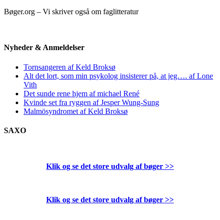
Bøger.org – Vi skriver også om faglitteratur
Nyheder & Anmeldelser
Tornsangeren af Keld Broksø
Alt det lort, som min psykolog insisterer på, at jeg…. af Lone
Vith
Det sunde rene hjem af michael René
Kvinde set fra ryggen af Jesper Wung-Sung
Malmösyndromet af Keld Broksø
SAXO
Klik og se det store udvalg af bøger
>>
Klik og se det store udvalg af bøger
>>