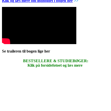
Klik og læs mere om indholdet i bogen her
>>
Se traileren til bogen lige her
BESTSELLERE & STUDIEBØGER:
Klik på forsidefotoet og læs mere
.
.
.
.