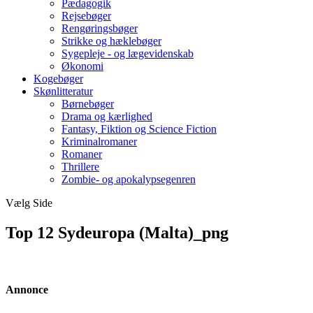
Pædagogik
Rejsebøger
Rengøringsbøger
Strikke og hæklebøger
Sygepleje - og lægevidenskab
Økonomi
Kogebøger
Skønlitteratur
Børnebøger
Drama og kærlighed
Fantasy, Fiktion og Science Fiction
Kriminalromaner
Romaner
Thrillere
Zombie- og apokalypsegenren
Vælg Side
Top 12 Sydeuropa (Malta)_png
Annonce