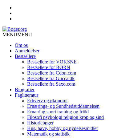
MENU
MENU
Om os
Anmeldelser
Bestsellere
Bestsellere for VOKSNE
Bestsellere for BØRN
Bestsellere fra Cdon.com
Bestsellere fra Gucca.dk
Bestsellere fra Saxo.com
Biografier
Faglitteratur
Erhverv og økonomi
Ernærings- og Sundhedsuddannelsen
Ernæring sport træning og fritid
Filosofi psykologi religion krop og sind
Historiebøger
Hus, have, hobby og nydelsesmidler
Matematik og statistik