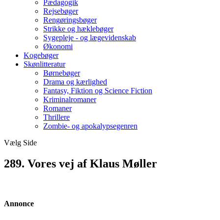
Pædagogik
Rejsebøger
Rengøringsbøger
Strikke og hæklebøger
Sygepleje - og lægevidenskab
Økonomi
Kogebøger
Skønlitteratur
Børnebøger
Drama og kærlighed
Fantasy, Fiktion og Science Fiction
Kriminalromaner
Romaner
Thrillere
Zombie- og apokalypsegenren
Vælg Side
289. Vores vej af Klaus Møller
Annonce