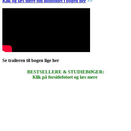
Klik og læs mere om indholdet i bogen her
>>
Se traileren til bogen lige her
BESTSELLERE & STUDIEBØGER:
Klik på forsidefotoet og læs mere
.
.
.
.