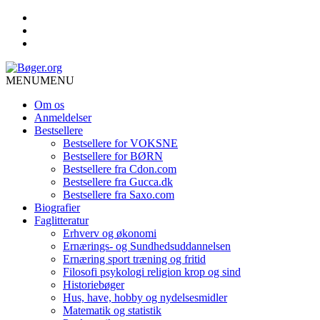
MENU
MENU
Om os
Anmeldelser
Bestsellere
Bestsellere for VOKSNE
Bestsellere for BØRN
Bestsellere fra Cdon.com
Bestsellere fra Gucca.dk
Bestsellere fra Saxo.com
Biografier
Faglitteratur
Erhverv og økonomi
Ernærings- og Sundhedsuddannelsen
Ernæring sport træning og fritid
Filosofi psykologi religion krop og sind
Historiebøger
Hus, have, hobby og nydelsesmidler
Matematik og statistik