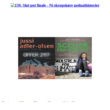
.
Designet af
Elegant Themes
| Drevet af
WordPress