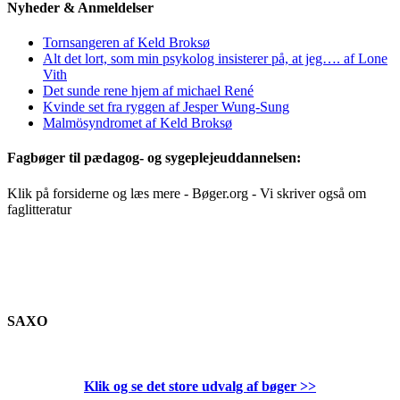
Nyheder & Anmeldelser
Tornsangeren af Keld Broksø
Alt det lort, som min psykolog insisterer på, at jeg…. af Lone
Vith
Det sunde rene hjem af michael René
Kvinde set fra ryggen af Jesper Wung-Sung
Malmösyndromet af Keld Broksø
Fagbøger til pædagog- og sygeplejeuddannelsen:
Klik på forsiderne og læs mere - Bøger.org - Vi skriver også om
faglitteratur
SAXO
Klik og se det store udvalg af bøger
>>