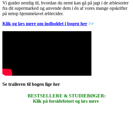
Vi guider nemlig til, hvordan du nemt kan gå på jagt i de æblesorter
fra dit supermarked og anvende dem i én af vores mange opskrifter
på netop hjemmelavet æblecider.
Klik og læs mere om indholdet i bogen her
>>
Se traileren til bogen lige her
BESTSELLERE & STUDIEBØGER:
Klik på forsidefotoet og læs mere
.
.
.