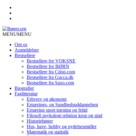
MENU
MENU
Om os
Anmeldelser
Bestsellere
Bestsellere for VOKSNE
Bestsellere for BØRN
Bestsellere fra Cdon.com
Bestsellere fra Gucca.dk
Bestsellere fra Saxo.com
Biografier
Faglitteratur
Erhverv og økonomi
Ernærings- og Sundhedsuddannelsen
Ernæring sport træning og fritid
Filosofi psykologi religion krop og sind
Historiebøger
Hus, have, hobby og nydelsesmidler
Matematik og statistik