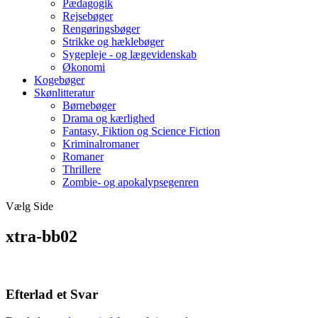
Pædagogik
Rejsebøger
Rengøringsbøger
Strikke og hæklebøger
Sygepleje - og lægevidenskab
Økonomi
Kogebøger
Skønlitteratur
Børnebøger
Drama og kærlighed
Fantasy, Fiktion og Science Fiction
Kriminalromaner
Romaner
Thrillere
Zombie- og apokalypsegenren
Vælg Side
xtra-bb02
Efterlad et Svar