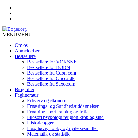
MENU
MENU
Om os
Anmeldelser
Bestsellere
Bestsellere for VOKSNE
Bestsellere for BØRN
Bestsellere fra Cdon.com
Bestsellere fra Gucca.dk
Bestsellere fra Saxo.com
Biografier
Faglitteratur
Erhverv og økonomi
Ernærings- og Sundhedsuddannelsen
Ernæring sport træning og fritid
Filosofi psykologi religion krop og sind
Historiebøger
Hus, have, hobby og nydelsesmidler
Matematik og statistik