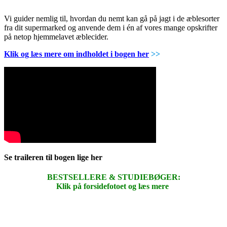
Vi guider nemlig til, hvordan du nemt kan gå på jagt i de æblesorter
fra dit supermarked og anvende dem i én af vores mange opskrifter
på netop hjemmelavet æblecider.
Klik og læs mere om indholdet i bogen her
>>
Se traileren til bogen lige her
BESTSELLERE & STUDIEBØGER:
Klik på forsidefotoet og læs mere
.
.