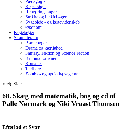
Pædagogik
Rejsebøger
Rengøringsbøger
Strikke og hæklebøger
Sygepleje - og lægevidenskab
Økonomi
Kogebøger
Skønlitteratur
Børnebøger
Drama og kærlighed
Fantasy, Fiktion og Science Fiction
Kriminalromaner
Romaner
Thrillere
Zombie- og apokalypsegenren
Vælg Side
68. Skæg med matematik, bog og cd af
Palle Nørmark og Niki Vraast Thomsen
Efterlad et Svar