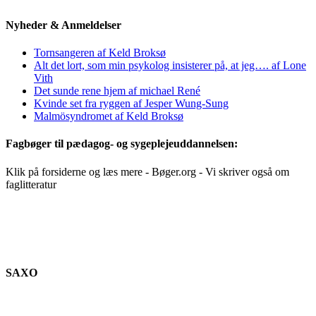
Nyheder & Anmeldelser
Tornsangeren af Keld Broksø
Alt det lort, som min psykolog insisterer på, at jeg…. af Lone
Vith
Det sunde rene hjem af michael René
Kvinde set fra ryggen af Jesper Wung-Sung
Malmösyndromet af Keld Broksø
Fagbøger til pædagog- og sygeplejeuddannelsen:
Klik på forsiderne og læs mere - Bøger.org - Vi skriver også om
faglitteratur
SAXO