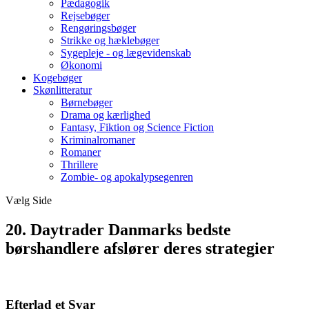
Pædagogik
Rejsebøger
Rengøringsbøger
Strikke og hæklebøger
Sygepleje - og lægevidenskab
Økonomi
Kogebøger
Skønlitteratur
Børnebøger
Drama og kærlighed
Fantasy, Fiktion og Science Fiction
Kriminalromaner
Romaner
Thrillere
Zombie- og apokalypsegenren
Vælg Side
20. Daytrader Danmarks bedste
børshandlere afslører deres strategier
Efterlad et Svar