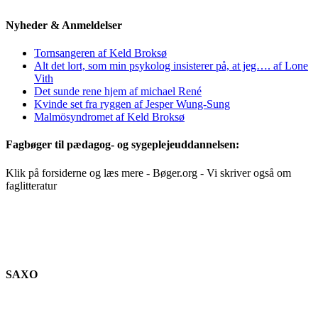
Nyheder & Anmeldelser
Tornsangeren af Keld Broksø
Alt det lort, som min psykolog insisterer på, at jeg…. af Lone
Vith
Det sunde rene hjem af michael René
Kvinde set fra ryggen af Jesper Wung-Sung
Malmösyndromet af Keld Broksø
Fagbøger til pædagog- og sygeplejeuddannelsen:
Klik på forsiderne og læs mere - Bøger.org - Vi skriver også om
faglitteratur
SAXO