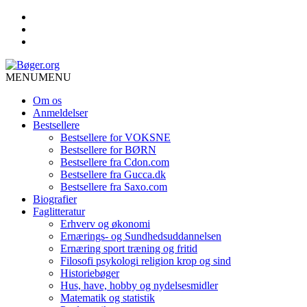
MENU
MENU
Om os
Anmeldelser
Bestsellere
Bestsellere for VOKSNE
Bestsellere for BØRN
Bestsellere fra Cdon.com
Bestsellere fra Gucca.dk
Bestsellere fra Saxo.com
Biografier
Faglitteratur
Erhverv og økonomi
Ernærings- og Sundhedsuddannelsen
Ernæring sport træning og fritid
Filosofi psykologi religion krop og sind
Historiebøger
Hus, have, hobby og nydelsesmidler
Matematik og statistik