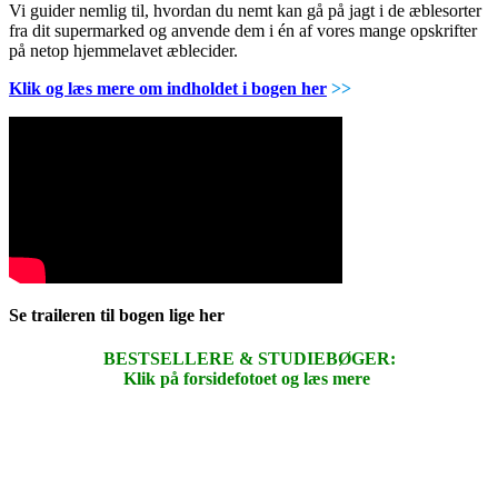
Vi guider nemlig til, hvordan du nemt kan gå på jagt i de æblesorter
fra dit supermarked og anvende dem i én af vores mange opskrifter
på netop hjemmelavet æblecider.
Klik og læs mere om indholdet i bogen her
>>
Se traileren til bogen lige her
BESTSELLERE & STUDIEBØGER:
Klik på forsidefotoet og læs mere
.
.
.