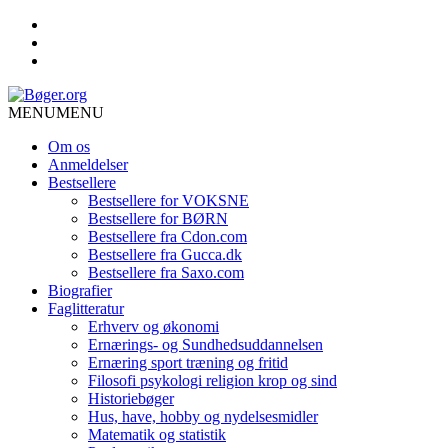
MENU
MENU
Om os
Anmeldelser
Bestsellere
Bestsellere for VOKSNE
Bestsellere for BØRN
Bestsellere fra Cdon.com
Bestsellere fra Gucca.dk
Bestsellere fra Saxo.com
Biografier
Faglitteratur
Erhverv og økonomi
Ernærings- og Sundhedsuddannelsen
Ernæring sport træning og fritid
Filosofi psykologi religion krop og sind
Historiebøger
Hus, have, hobby og nydelsesmidler
Matematik og statistik