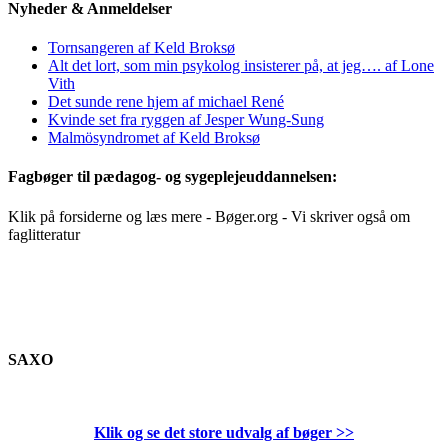
Nyheder & Anmeldelser
Tornsangeren af Keld Broksø
Alt det lort, som min psykolog insisterer på, at jeg…. af Lone
Vith
Det sunde rene hjem af michael René
Kvinde set fra ryggen af Jesper Wung-Sung
Malmösyndromet af Keld Broksø
Fagbøger til pædagog- og sygeplejeuddannelsen:
Klik på forsiderne og læs mere - Bøger.org - Vi skriver også om
faglitteratur
SAXO
Klik og se det store udvalg af bøger
>>