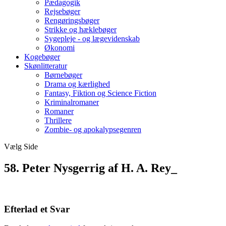
Pædagogik
Rejsebøger
Rengøringsbøger
Strikke og hæklebøger
Sygepleje - og lægevidenskab
Økonomi
Kogebøger
Skønlitteratur
Børnebøger
Drama og kærlighed
Fantasy, Fiktion og Science Fiction
Kriminalromaner
Romaner
Thrillere
Zombie- og apokalypsegenren
Vælg Side
58. Peter Nysgerrig af H. A. Rey_
Efterlad et Svar