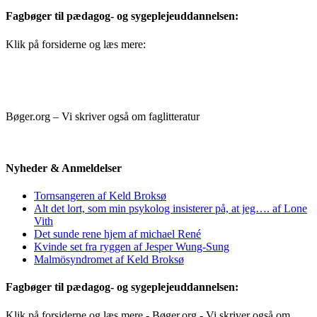
Fagbøger til pædagog- og sygeplejeuddannelsen:
Klik på forsiderne og læs mere:
Bøger.org – Vi skriver også om faglitteratur
Nyheder & Anmeldelser
Tornsangeren af Keld Broksø
Alt det lort, som min psykolog insisterer på, at jeg…. af Lone
Vith
Det sunde rene hjem af michael René
Kvinde set fra ryggen af Jesper Wung-Sung
Malmösyndromet af Keld Broksø
Fagbøger til pædagog- og sygeplejeuddannelsen:
Klik på forsiderne og læs mere - Bøger.org - Vi skriver også om