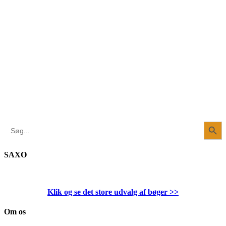
Search Button
Search
for:
SAXO
Klik og se det store udvalg af bøger
>>
Om os