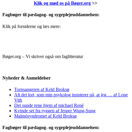
Klik og mød os på Bøger.org
>>
Fagbøger til pædagog- og sygeplejeuddannelsen:
Klik på forsiderne og læs mere:
Bøger.org – Vi skriver også om faglitteratur
Nyheder & Anmeldelser
Tornsangeren af Keld Broksø
Alt det lort, som min psykolog insisterer på, at jeg…. af Lone
Vith
Det sunde rene hjem af michael René
Kvinde set fra ryggen af Jesper Wung-Sung
Malmösyndromet af Keld Broksø
Fagbøger til pædagog- og sygeplejeuddannelsen: