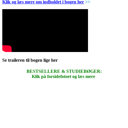
Klik og læs mere om indholdet i bogen her
>>
Se traileren til bogen lige her
BESTSELLERE & STUDIEBØGER:
Klik på forsidefotoet og læs mere
.
.
.
.