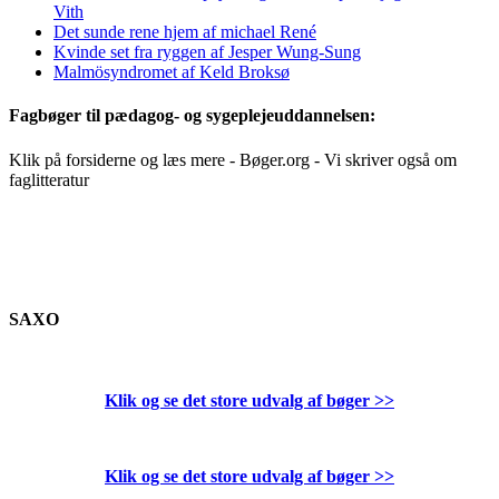
Vith
Det sunde rene hjem af michael René
Kvinde set fra ryggen af Jesper Wung-Sung
Malmösyndromet af Keld Broksø
Fagbøger til pædagog- og sygeplejeuddannelsen:
Klik på forsiderne og læs mere - Bøger.org - Vi skriver også om
faglitteratur
SAXO
Klik og se det store udvalg af bøger
>>
Klik og se det store udvalg af bøger
>>