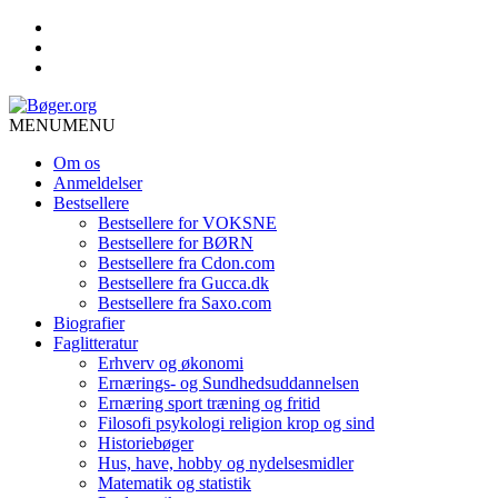
MENU
MENU
Om os
Anmeldelser
Bestsellere
Bestsellere for VOKSNE
Bestsellere for BØRN
Bestsellere fra Cdon.com
Bestsellere fra Gucca.dk
Bestsellere fra Saxo.com
Biografier
Faglitteratur
Erhverv og økonomi
Ernærings- og Sundhedsuddannelsen
Ernæring sport træning og fritid
Filosofi psykologi religion krop og sind
Historiebøger
Hus, have, hobby og nydelsesmidler
Matematik og statistik