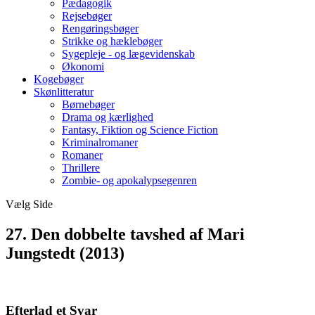
Pædagogik
Rejsebøger
Rengøringsbøger
Strikke og hæklebøger
Sygepleje - og lægevidenskab
Økonomi
Kogebøger
Skønlitteratur
Børnebøger
Drama og kærlighed
Fantasy, Fiktion og Science Fiction
Kriminalromaner
Romaner
Thrillere
Zombie- og apokalypsegenren
Vælg Side
27. Den dobbelte tavshed af Mari
Jungstedt (2013)
Efterlad et Svar