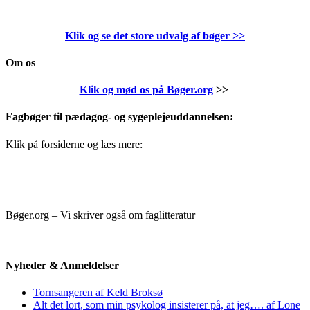
Klik og se det store udvalg af bøger
>>
Om os
Klik og mød os på Bøger.org
>>
Fagbøger til pædagog- og sygeplejeuddannelsen:
Klik på forsiderne og læs mere:
Bøger.org – Vi skriver også om faglitteratur
Nyheder & Anmeldelser
Tornsangeren af Keld Broksø
Alt det lort, som min psykolog insisterer på, at jeg…. af Lone