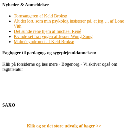
Nyheder & Anmeldelser
Tornsangeren af Keld Broksø
Alt det lort, som min psykolog insisterer på, at jeg…. af Lone
Vith
Det sunde rene hjem af michael René
Kvinde set fra ryggen af Jesper Wung-Sung
Malmösyndromet af Keld Broksø
Fagbøger til pædagog- og sygeplejeuddannelsen:
Klik på forsiderne og læs mere - Bøger.org - Vi skriver også om
faglitteratur
SAXO
Klik og se det store udvalg af bøger
>>