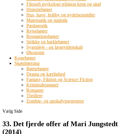
Filosofi psykologi religion krop og sind
Historiebøger
Hus, have, hobby og nydelsesmidler
Matematik og statistik
Pædagogik
Rejsebøger
Rengøringsbøger
Strikke og hæklebøger
Sygepleje - og lægevidenskab
Økonomi
Kogebøger
Skønlitteratur
Børnebøger
Drama og kærlighed
Fantasy, Fiktion og Science Fiction
Kriminalromaner
Romaner
Thrillere
Zombie- og apokalypsegenren
Vælg Side
33. Det fjerde offer af Mari Jungstedt
(2014)