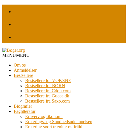
MENU
MENU
Om os
Anmeldelser
Bestsellere
Bestsellere for VOKSNE
Bestsellere for BØRN
Bestsellere fra Cdon.com
Bestsellere fra Gucca.dk
Bestsellere fra Saxo.com
Biografier
Faglitteratur
Erhverv og økonomi
Ernærings- og Sundhedsuddannelsen
Ernæring sport træning og fritid