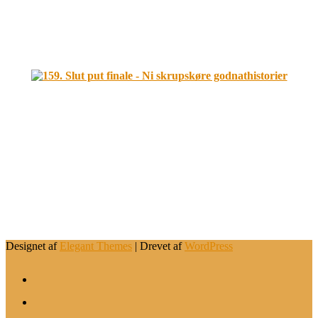
.
.
Designet af
Elegant Themes
| Drevet af
WordPress