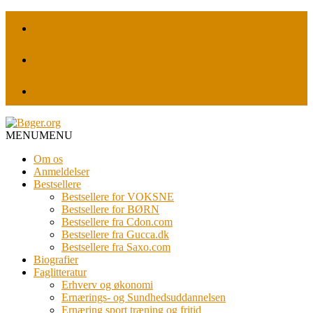
MENU
MENU
Om os
Anmeldelser
Bestsellere
Bestsellere for VOKSNE
Bestsellere for BØRN
Bestsellere fra Cdon.com
Bestsellere fra Gucca.dk
Bestsellere fra Saxo.com
Biografier
Faglitteratur
Erhverv og økonomi
Ernærings- og Sundhedsuddannelsen
Ernæring sport træning og fritid