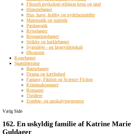
Filosofi psykologi religion krop og sind
Historiebøger
Hus, have, hobby og nydelsesmidler
Matematik og statistik
Pædagogik
Rejsebøger
Rengøringsbøger
Strikke og hæklebøger
Sygepleje - og lægevidenskab
Økonomi
Kogebøger
Skønlitteratur
Børnebøger
Drama og kærlighed
Fantasy, Fiktion og Science Fiction
Kriminalromaner
Romaner
Thrillere
Zombie- og apokalypsegenren
Vælg Side
162. En uskyldig familie af Katrine Marie
Guldager