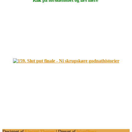
Klik på forsidefotoet og læs mere
.
.
.
.
.
Designet af
Elegant Themes
| Drevet af
WordPress