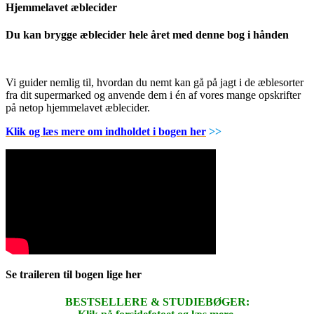
Hjemmelavet æblecider
Du kan brygge æblecider hele året med denne bog i hånden
Vi guider nemlig til, hvordan du nemt kan gå på jagt i de æblesorter
fra dit supermarked og anvende dem i én af vores mange opskrifter
på netop hjemmelavet æblecider.
Klik og læs mere om indholdet i bogen her
>>
Se traileren til bogen lige her
BESTSELLERE & STUDIEBØGER: