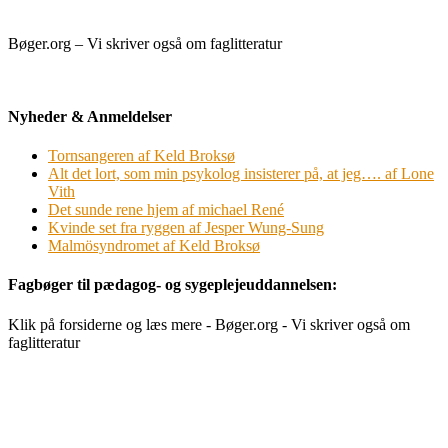
Bøger.org – Vi skriver også om faglitteratur
Nyheder & Anmeldelser
Tornsangeren af Keld Broksø
Alt det lort, som min psykolog insisterer på, at jeg…. af Lone
Vith
Det sunde rene hjem af michael René
Kvinde set fra ryggen af Jesper Wung-Sung
Malmösyndromet af Keld Broksø
Fagbøger til pædagog- og sygeplejeuddannelsen:
Klik på forsiderne og læs mere - Bøger.org - Vi skriver også om
faglitteratur