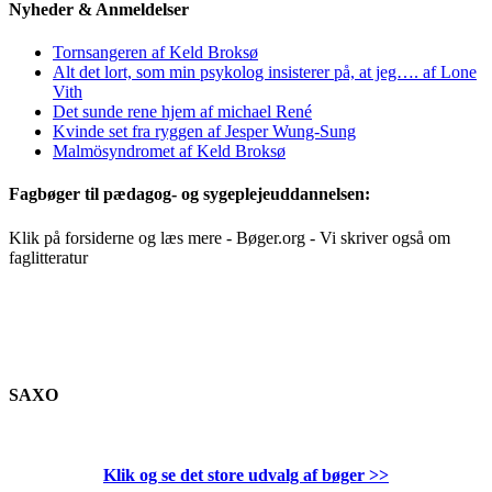
Nyheder & Anmeldelser
Tornsangeren af Keld Broksø
Alt det lort, som min psykolog insisterer på, at jeg…. af Lone
Vith
Det sunde rene hjem af michael René
Kvinde set fra ryggen af Jesper Wung-Sung
Malmösyndromet af Keld Broksø
Fagbøger til pædagog- og sygeplejeuddannelsen:
Klik på forsiderne og læs mere - Bøger.org - Vi skriver også om
faglitteratur
SAXO
Klik og se det store udvalg af bøger
>>