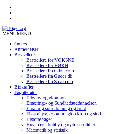
MENU
MENU
Om os
Anmeldelser
Bestsellere
Bestsellere for VOKSNE
Bestsellere for BØRN
Bestsellere fra Cdon.com
Bestsellere fra Gucca.dk
Bestsellere fra Saxo.com
Biografier
Faglitteratur
Erhverv og økonomi
Ernærings- og Sundhedsuddannelsen
Ernæring sport træning og fritid
Filosofi psykologi religion krop og sind
Historiebøger
Hus, have, hobby og nydelsesmidler
Matematik og statistik