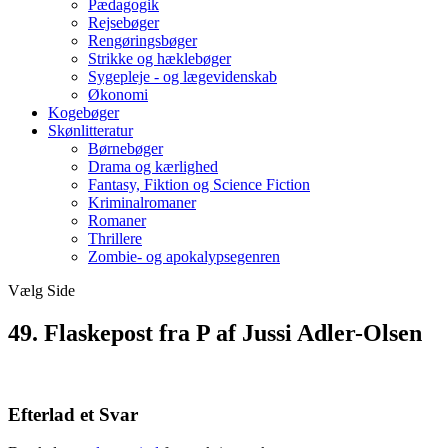
Pædagogik
Rejsebøger
Rengøringsbøger
Strikke og hæklebøger
Sygepleje - og lægevidenskab
Økonomi
Kogebøger
Skønlitteratur
Børnebøger
Drama og kærlighed
Fantasy, Fiktion og Science Fiction
Kriminalromaner
Romaner
Thrillere
Zombie- og apokalypsegenren
Vælg Side
49. Flaskepost fra P af Jussi Adler-Olsen
Efterlad et Svar