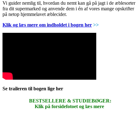
Vi guider nemlig til, hvordan du nemt kan gå på jagt i de æblesorter
fra dit supermarked og anvende dem i én af vores mange opskrifter
på netop hjemmelavet æblecider.
Klik og læs mere om indholdet i bogen her
>>
Se traileren til bogen lige her
BESTSELLERE & STUDIEBØGER:
Klik på forsidefotoet og læs mere
.
.
.