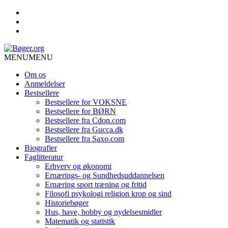
MENU
MENU
Om os
Anmeldelser
Bestsellere
Bestsellere for VOKSNE
Bestsellere for BØRN
Bestsellere fra Cdon.com
Bestsellere fra Gucca.dk
Bestsellere fra Saxo.com
Biografier
Faglitteratur
Erhverv og økonomi
Ernærings- og Sundhedsuddannelsen
Ernæring sport træning og fritid
Filosofi psykologi religion krop og sind
Historiebøger
Hus, have, hobby og nydelsesmidler
Matematik og statistik