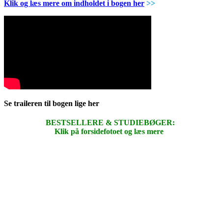
Klik og læs mere om indholdet i bogen her
>>
Se traileren til bogen lige her
BESTSELLERE & STUDIEBØGER:
Klik på forsidefotoet og læs mere
.
.
.
.