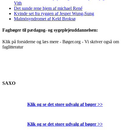
Vith
Det sunde rene hjem af michael René
Kvinde set fra ryggen af Jesper Wung-Sung
Malmösyndromet af Keld Broksø
Fagbøger til pædagog- og sygeplejeuddannelsen:
Klik på forsiderne og læs mere - Bøger.org - Vi skriver også om
faglitteratur
SAXO
Klik og se det store udvalg af bøger
>>
Klik og se det store udvalg af bøger
>>