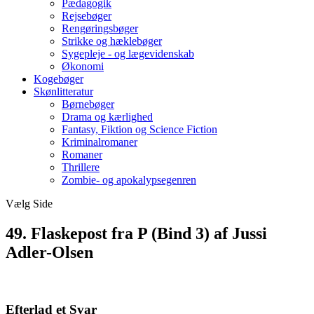
Pædagogik
Rejsebøger
Rengøringsbøger
Strikke og hæklebøger
Sygepleje - og lægevidenskab
Økonomi
Kogebøger
Skønlitteratur
Børnebøger
Drama og kærlighed
Fantasy, Fiktion og Science Fiction
Kriminalromaner
Romaner
Thrillere
Zombie- og apokalypsegenren
Vælg Side
49. Flaskepost fra P (Bind 3) af Jussi
Adler-Olsen
Efterlad et Svar