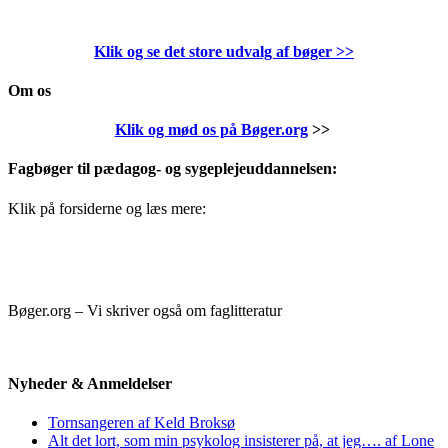
Klik og se det store udvalg af bøger
>>
Om os
Klik og mød os på Bøger.org
>>
Fagbøger til pædagog- og sygeplejeuddannelsen:
Klik på forsiderne og læs mere:
Bøger.org – Vi skriver også om faglitteratur
Nyheder & Anmeldelser
Tornsangeren af Keld Broksø
Alt det lort, som min psykolog insisterer på, at jeg…. af Lone