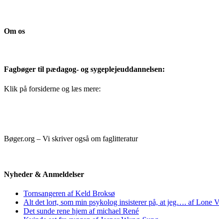
Om os
Fagbøger til pædagog- og sygeplejeuddannelsen:
Klik på forsiderne og læs mere:
Bøger.org – Vi skriver også om faglitteratur
Nyheder & Anmeldelser
Tornsangeren af Keld Broksø
Alt det lort, som min psykolog insisterer på, at jeg…. af Lone V
Det sunde rene hjem af michael René