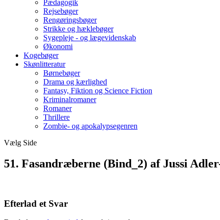
Pædagogik
Rejsebøger
Rengøringsbøger
Strikke og hæklebøger
Sygepleje - og lægevidenskab
Økonomi
Kogebøger
Skønlitteratur
Børnebøger
Drama og kærlighed
Fantasy, Fiktion og Science Fiction
Kriminalromaner
Romaner
Thrillere
Zombie- og apokalypsegenren
Vælg Side
51. Fasandræberne (Bind_2) af Jussi Adler
Efterlad et Svar