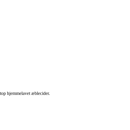
etop hjemmelavet æblecider.