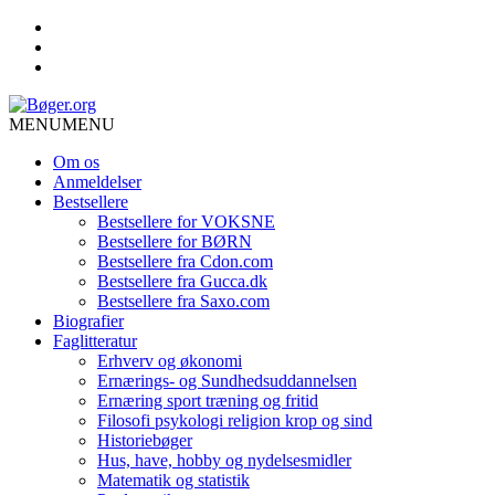
MENU
MENU
Om os
Anmeldelser
Bestsellere
Bestsellere for VOKSNE
Bestsellere for BØRN
Bestsellere fra Cdon.com
Bestsellere fra Gucca.dk
Bestsellere fra Saxo.com
Biografier
Faglitteratur
Erhverv og økonomi
Ernærings- og Sundhedsuddannelsen
Ernæring sport træning og fritid
Filosofi psykologi religion krop og sind
Historiebøger
Hus, have, hobby og nydelsesmidler
Matematik og statistik