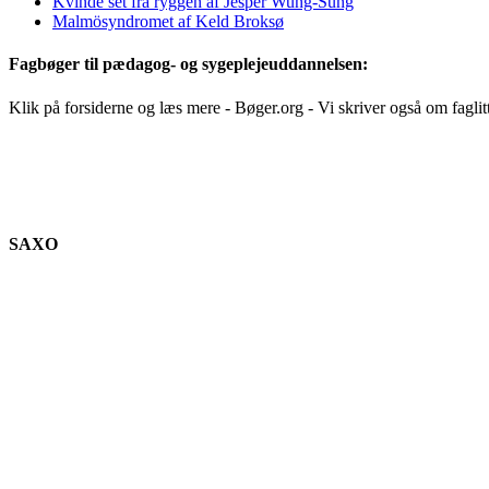
Kvinde set fra ryggen af Jesper Wung-Sung
Malmösyndromet af Keld Broksø
Fagbøger til pædagog- og sygeplejeuddannelsen:
Klik på forsiderne og læs mere - Bøger.org - Vi skriver også om faglit
SAXO