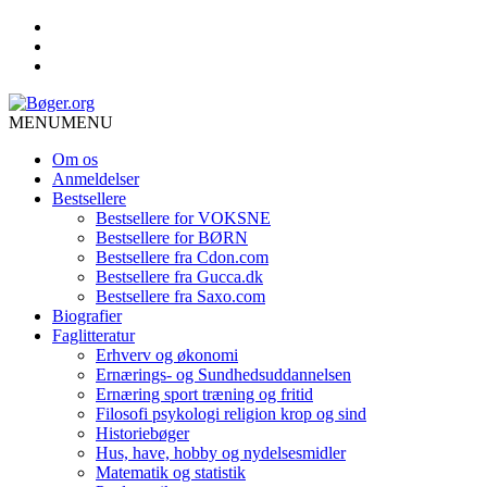
MENU
MENU
Om os
Anmeldelser
Bestsellere
Bestsellere for VOKSNE
Bestsellere for BØRN
Bestsellere fra Cdon.com
Bestsellere fra Gucca.dk
Bestsellere fra Saxo.com
Biografier
Faglitteratur
Erhverv og økonomi
Ernærings- og Sundhedsuddannelsen
Ernæring sport træning og fritid
Filosofi psykologi religion krop og sind
Historiebøger
Hus, have, hobby og nydelsesmidler
Matematik og statistik