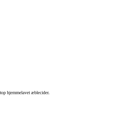
etop hjemmelavet æblecider.