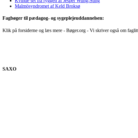
Kvinde set fra ryggen af Jesper Wung-Sung
Malmösyndromet af Keld Broksø
Fagbøger til pædagog- og sygeplejeuddannelsen:
Klik på forsiderne og læs mere - Bøger.org - Vi skriver også om faglit
SAXO