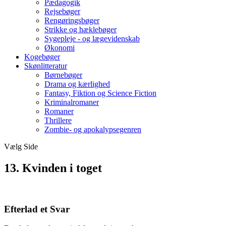
Pædagogik
Rejsebøger
Rengøringsbøger
Strikke og hæklebøger
Sygepleje - og lægevidenskab
Økonomi
Kogebøger
Skønlitteratur
Børnebøger
Drama og kærlighed
Fantasy, Fiktion og Science Fiction
Kriminalromaner
Romaner
Thrillere
Zombie- og apokalypsegenren
Vælg Side
13. Kvinden i toget
Efterlad et Svar