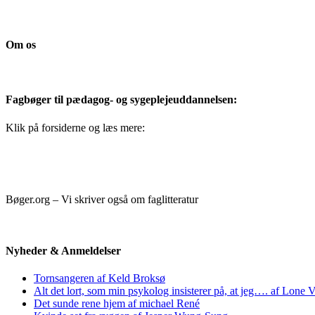
Om os
Fagbøger til pædagog- og sygeplejeuddannelsen:
Klik på forsiderne og læs mere:
Bøger.org – Vi skriver også om faglitteratur
Nyheder & Anmeldelser
Tornsangeren af Keld Broksø
Alt det lort, som min psykolog insisterer på, at jeg…. af Lone V
Det sunde rene hjem af michael René