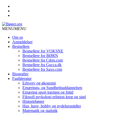
MENU
MENU
Om os
Anmeldelser
Bestsellere
Bestsellere for VOKSNE
Bestsellere for BØRN
Bestsellere fra Cdon.com
Bestsellere fra Gucca.dk
Bestsellere fra Saxo.com
Biografier
Faglitteratur
Erhverv og økonomi
Ernærings- og Sundhedsuddannelsen
Ernæring sport træning og fritid
Filosofi psykologi religion krop og sind
Historiebøger
Hus, have, hobby og nydelsesmidler
Matematik og statistik