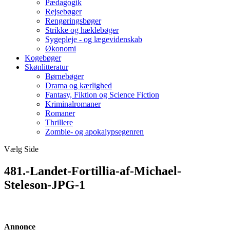
Pædagogik
Rejsebøger
Rengøringsbøger
Strikke og hæklebøger
Sygepleje - og lægevidenskab
Økonomi
Kogebøger
Skønlitteratur
Børnebøger
Drama og kærlighed
Fantasy, Fiktion og Science Fiction
Kriminalromaner
Romaner
Thrillere
Zombie- og apokalypsegenren
Vælg Side
481.-Landet-Fortillia-af-Michael-
Steleson-JPG-1
Annonce