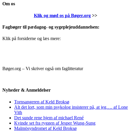
Om os
Klik og mød os på Bøger.org
>>
Fagbøger til pædagog- og sygeplejeuddannelsen:
Klik på forsiderne og læs mere:
Bøger.org – Vi skriver også om faglitteratur
Nyheder & Anmeldelser
Tornsangeren af Keld Broksø
Alt det lort, som min psykolog insisterer på, at jeg…. af Lone
Vith
Det sunde rene hjem af michael René
Kvinde set fra ryggen af Jesper Wung-Sung
Malmösyndromet af Keld Broksø