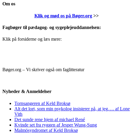
Om os
Klik og mød os på Bøger.org
>>
Fagbøger til pædagog- og sygeplejeuddannelsen:
Klik på forsiderne og læs mere:
Bøger.org – Vi skriver også om faglitteratur
Nyheder & Anmeldelser
Tornsangeren af Keld Broksø
Alt det lort, som min psykolog insisterer på, at jeg…. af Lone
Vith
Det sunde rene hjem af michael René
Kvinde set fra ryggen af Jesper Wung-Sung
Malmösyndromet af Keld Broksø