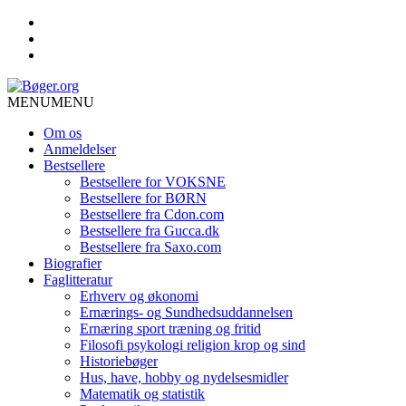
MENU
MENU
Om os
Anmeldelser
Bestsellere
Bestsellere for VOKSNE
Bestsellere for BØRN
Bestsellere fra Cdon.com
Bestsellere fra Gucca.dk
Bestsellere fra Saxo.com
Biografier
Faglitteratur
Erhverv og økonomi
Ernærings- og Sundhedsuddannelsen
Ernæring sport træning og fritid
Filosofi psykologi religion krop og sind
Historiebøger
Hus, have, hobby og nydelsesmidler
Matematik og statistik