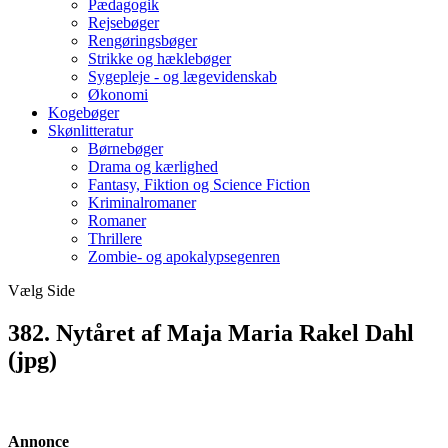
Pædagogik
Rejsebøger
Rengøringsbøger
Strikke og hæklebøger
Sygepleje - og lægevidenskab
Økonomi
Kogebøger
Skønlitteratur
Børnebøger
Drama og kærlighed
Fantasy, Fiktion og Science Fiction
Kriminalromaner
Romaner
Thrillere
Zombie- og apokalypsegenren
Vælg Side
382. Nytåret af Maja Maria Rakel Dahl
(jpg)
Annonce