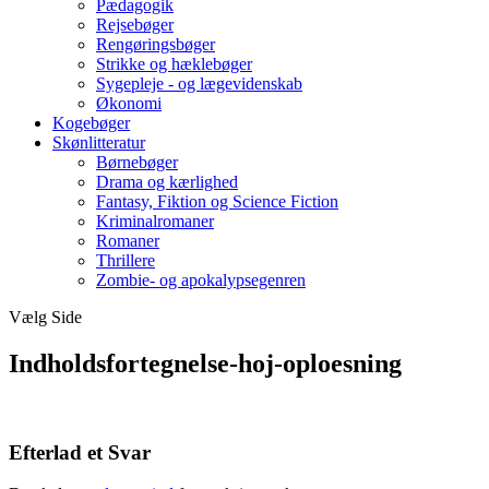
Pædagogik
Rejsebøger
Rengøringsbøger
Strikke og hæklebøger
Sygepleje - og lægevidenskab
Økonomi
Kogebøger
Skønlitteratur
Børnebøger
Drama og kærlighed
Fantasy, Fiktion og Science Fiction
Kriminalromaner
Romaner
Thrillere
Zombie- og apokalypsegenren
Vælg Side
Indholdsfortegnelse-hoj-oploesning
Efterlad et Svar