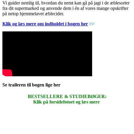
Vi guider nemlig til, hvordan du nemt kan gå på jagt i de æblesorter
fra dit supermarked og anvende dem i én af vores mange opskrifter
på netop hjemmelavet æblecider.
Klik og læs mere om indholdet i bogen her
>>
Se traileren til bogen lige her
BESTSELLERE & STUDIEBØGER:
Klik på forsidefotoet og læs mere
.
.
.