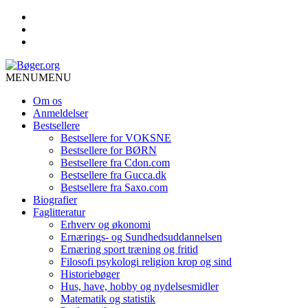
MENU
MENU
Om os
Anmeldelser
Bestsellere
Bestsellere for VOKSNE
Bestsellere for BØRN
Bestsellere fra Cdon.com
Bestsellere fra Gucca.dk
Bestsellere fra Saxo.com
Biografier
Faglitteratur
Erhverv og økonomi
Ernærings- og Sundhedsuddannelsen
Ernæring sport træning og fritid
Filosofi psykologi religion krop og sind
Historiebøger
Hus, have, hobby og nydelsesmidler
Matematik og statistik