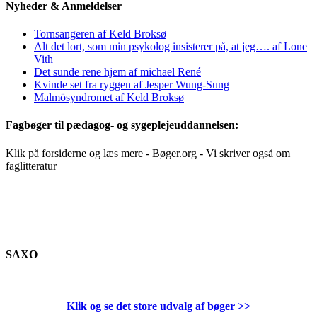
Nyheder & Anmeldelser
Tornsangeren af Keld Broksø
Alt det lort, som min psykolog insisterer på, at jeg…. af Lone
Vith
Det sunde rene hjem af michael René
Kvinde set fra ryggen af Jesper Wung-Sung
Malmösyndromet af Keld Broksø
Fagbøger til pædagog- og sygeplejeuddannelsen:
Klik på forsiderne og læs mere - Bøger.org - Vi skriver også om
faglitteratur
SAXO
Klik og se det store udvalg af bøger
>>