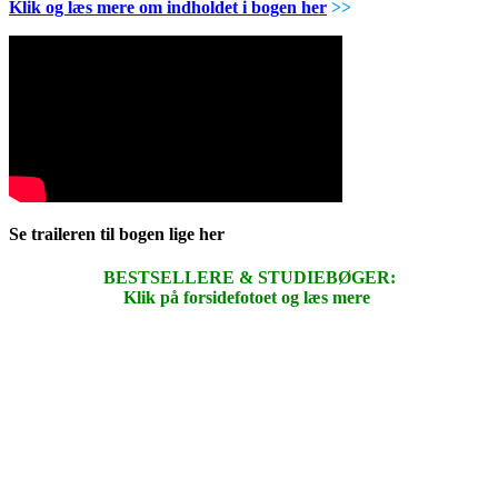
Klik og læs mere om indholdet i bogen her
>>
Se traileren til bogen lige her
BESTSELLERE & STUDIEBØGER:
Klik på forsidefotoet og læs mere
.
.
.
.