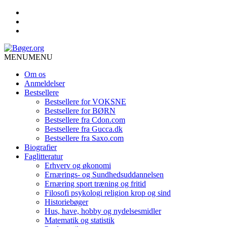
MENU
MENU
Om os
Anmeldelser
Bestsellere
Bestsellere for VOKSNE
Bestsellere for BØRN
Bestsellere fra Cdon.com
Bestsellere fra Gucca.dk
Bestsellere fra Saxo.com
Biografier
Faglitteratur
Erhverv og økonomi
Ernærings- og Sundhedsuddannelsen
Ernæring sport træning og fritid
Filosofi psykologi religion krop og sind
Historiebøger
Hus, have, hobby og nydelsesmidler
Matematik og statistik