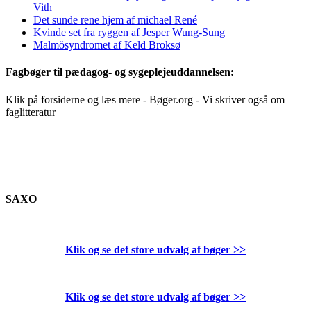
Vith
Det sunde rene hjem af michael René
Kvinde set fra ryggen af Jesper Wung-Sung
Malmösyndromet af Keld Broksø
Fagbøger til pædagog- og sygeplejeuddannelsen:
Klik på forsiderne og læs mere - Bøger.org - Vi skriver også om
faglitteratur
SAXO
Klik og se det store udvalg af bøger
>>
Klik og se det store udvalg af bøger
>>