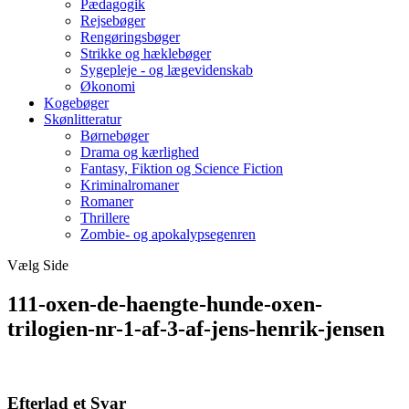
Pædagogik
Rejsebøger
Rengøringsbøger
Strikke og hæklebøger
Sygepleje - og lægevidenskab
Økonomi
Kogebøger
Skønlitteratur
Børnebøger
Drama og kærlighed
Fantasy, Fiktion og Science Fiction
Kriminalromaner
Romaner
Thrillere
Zombie- og apokalypsegenren
Vælg Side
111-oxen-de-haengte-hunde-oxen-
trilogien-nr-1-af-3-af-jens-henrik-jensen
Efterlad et Svar