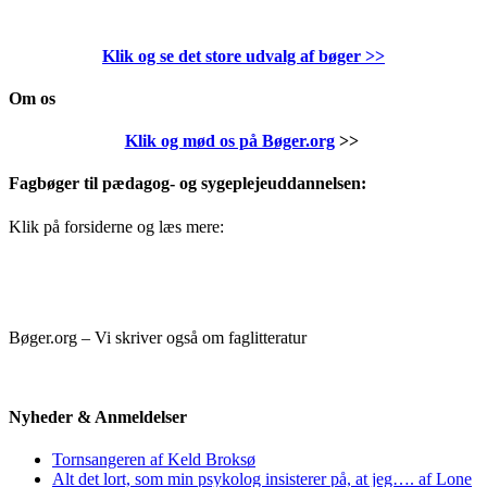
Klik og se det store udvalg af bøger
>>
Om os
Klik og mød os på Bøger.org
>>
Fagbøger til pædagog- og sygeplejeuddannelsen:
Klik på forsiderne og læs mere:
Bøger.org – Vi skriver også om faglitteratur
Nyheder & Anmeldelser
Tornsangeren af Keld Broksø
Alt det lort, som min psykolog insisterer på, at jeg…. af Lone