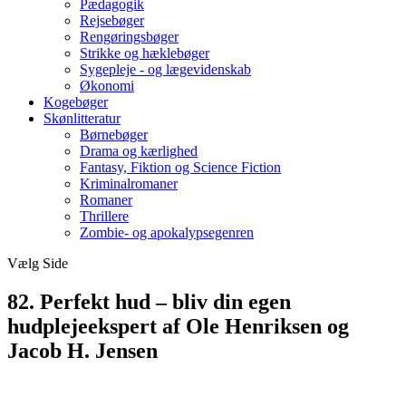
Pædagogik
Rejsebøger
Rengøringsbøger
Strikke og hæklebøger
Sygepleje - og lægevidenskab
Økonomi
Kogebøger
Skønlitteratur
Børnebøger
Drama og kærlighed
Fantasy, Fiktion og Science Fiction
Kriminalromaner
Romaner
Thrillere
Zombie- og apokalypsegenren
Vælg Side
82. Perfekt hud – bliv din egen
hudplejeekspert af Ole Henriksen og
Jacob H. Jensen