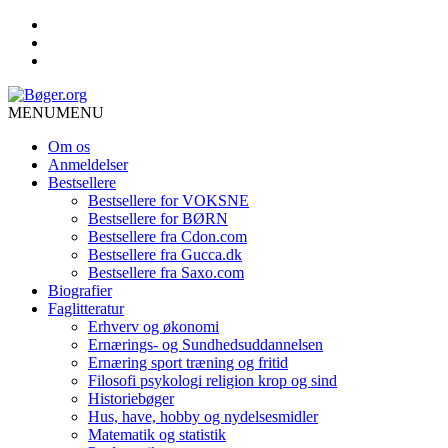
MENU
MENU
Om os
Anmeldelser
Bestsellere
Bestsellere for VOKSNE
Bestsellere for BØRN
Bestsellere fra Cdon.com
Bestsellere fra Gucca.dk
Bestsellere fra Saxo.com
Biografier
Faglitteratur
Erhverv og økonomi
Ernærings- og Sundhedsuddannelsen
Ernæring sport træning og fritid
Filosofi psykologi religion krop og sind
Historiebøger
Hus, have, hobby og nydelsesmidler
Matematik og statistik