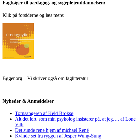
Fagbøger til pædagog- og sygeplejeuddannelsen:
Klik på forsiderne og læs mere:
Bøger.org – Vi skriver også om faglitteratur
Nyheder & Anmeldelser
Tornsangeren af Keld Broksø
Alt det lort, som min psykolog insisterer på, at jeg…. af Lone
Vith
Det sunde rene hjem af michael René
Kvinde set fra ryggen af Jesper Wung-Sung