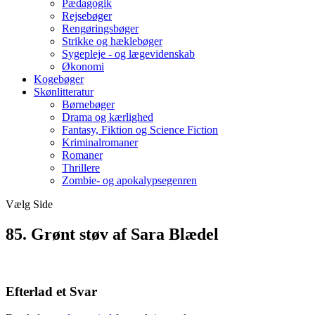
Pædagogik
Rejsebøger
Rengøringsbøger
Strikke og hæklebøger
Sygepleje - og lægevidenskab
Økonomi
Kogebøger
Skønlitteratur
Børnebøger
Drama og kærlighed
Fantasy, Fiktion og Science Fiction
Kriminalromaner
Romaner
Thrillere
Zombie- og apokalypsegenren
Vælg Side
85. Grønt støv af Sara Blædel
Efterlad et Svar