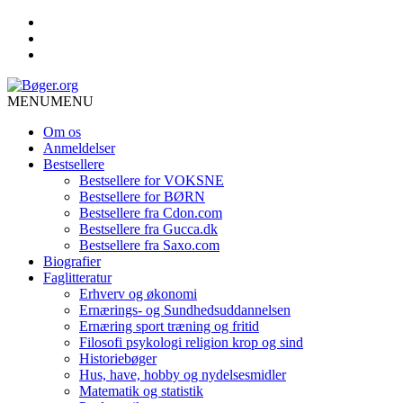
MENU
MENU
Om os
Anmeldelser
Bestsellere
Bestsellere for VOKSNE
Bestsellere for BØRN
Bestsellere fra Cdon.com
Bestsellere fra Gucca.dk
Bestsellere fra Saxo.com
Biografier
Faglitteratur
Erhverv og økonomi
Ernærings- og Sundhedsuddannelsen
Ernæring sport træning og fritid
Filosofi psykologi religion krop og sind
Historiebøger
Hus, have, hobby og nydelsesmidler
Matematik og statistik