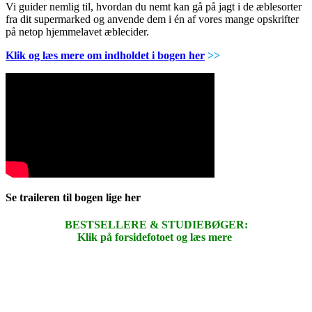
Vi guider nemlig til, hvordan du nemt kan gå på jagt i de æblesorter
fra dit supermarked og anvende dem i én af vores mange opskrifter
på netop hjemmelavet æblecider.
Klik og læs mere om indholdet i bogen her
>>
Se traileren til bogen lige her
BESTSELLERE & STUDIEBØGER:
Klik på forsidefotoet og læs mere
.
.
.