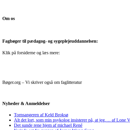
Om os
Fagbøger til pædagog- og sygeplejeuddannelsen:
Klik på forsiderne og læs mere:
Bøger.org – Vi skriver også om faglitteratur
Nyheder & Anmeldelser
Tornsangeren af Keld Broksø
Alt det lort, som min psykolog insisterer på, at jeg…. af Lone V
Det sunde rene hjem af michael René