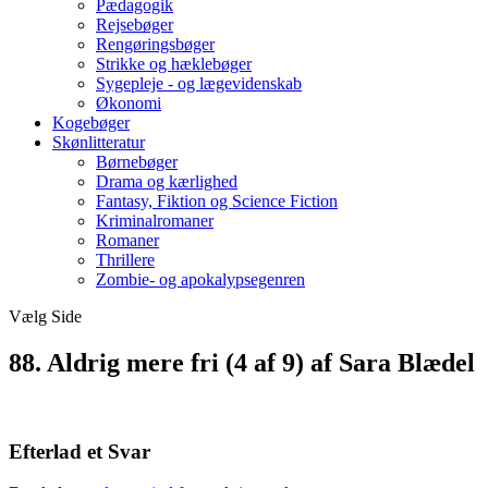
Pædagogik
Rejsebøger
Rengøringsbøger
Strikke og hæklebøger
Sygepleje - og lægevidenskab
Økonomi
Kogebøger
Skønlitteratur
Børnebøger
Drama og kærlighed
Fantasy, Fiktion og Science Fiction
Kriminalromaner
Romaner
Thrillere
Zombie- og apokalypsegenren
Vælg Side
88. Aldrig mere fri (4 af 9) af Sara Blædel
Efterlad et Svar