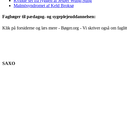
Kvinde set fra ryggen af Jesper Wung-Sung
Malmösyndromet af Keld Broksø
Fagbøger til pædagog- og sygeplejeuddannelsen:
Klik på forsiderne og læs mere - Bøger.org - Vi skriver også om faglit
SAXO