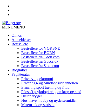
MENU
MENU
Om os
Anmeldelser
Bestsellere
Bestsellere for VOKSNE
Bestsellere for BØRN
Bestsellere fra Cdon.com
Bestsellere fra Gucca.dk
Bestsellere fra Saxo.com
Biografier
Faglitteratur
Erhverv og økonomi
Ernærings- og Sundhedsuddannelsen
Ernæring sport træning og fritid
Filosofi psykologi religion krop og sind
Historiebøger
Hus, have, hobby og nydelsesmidler
Matematik og statistik