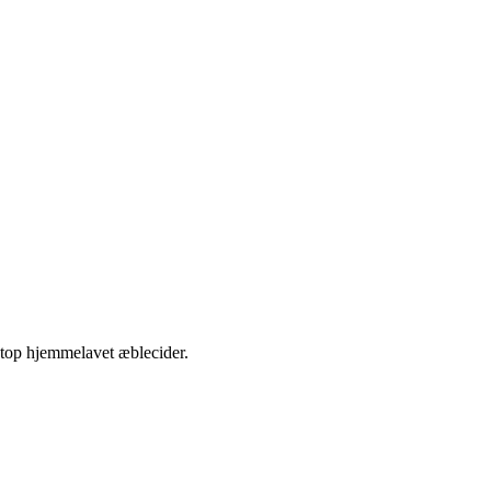
etop hjemmelavet æblecider.