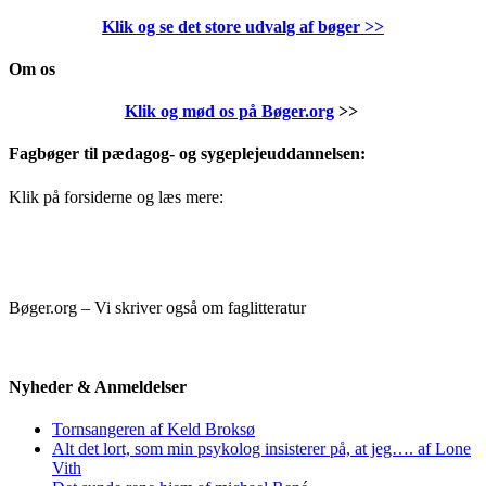
Klik og se det store udvalg af bøger
>>
Om os
Klik og mød os på Bøger.org
>>
Fagbøger til pædagog- og sygeplejeuddannelsen:
Klik på forsiderne og læs mere:
Bøger.org – Vi skriver også om faglitteratur
Nyheder & Anmeldelser
Tornsangeren af Keld Broksø
Alt det lort, som min psykolog insisterer på, at jeg…. af Lone
Vith