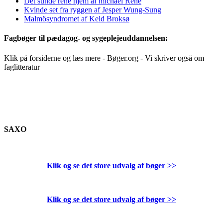
Det sunde rene hjem af michael René
Kvinde set fra ryggen af Jesper Wung-Sung
Malmösyndromet af Keld Broksø
Fagbøger til pædagog- og sygeplejeuddannelsen:
Klik på forsiderne og læs mere - Bøger.org - Vi skriver også om
faglitteratur
SAXO
Klik og se det store udvalg af bøger
>>
Klik og se det store udvalg af bøger
>>