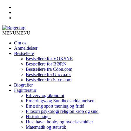
MENU
MENU
Om os
Anmeldelser
Bestsellere
Bestsellere for VOKSNE
Bestsellere for BØRN
Bestsellere fra Cdon.com
Bestsellere fra Gucca.dk
Bestsellere fra Saxo.com
Biografier
Faglitteratur
Erhverv og økonomi
Ernærings- og Sundhedsuddannelsen
Ernæring sport træning og fritid
Filosofi psykologi religion krop og sind
Historiebøger
Hus, have, hobby og nydelsesmidler
Matematik og statistik