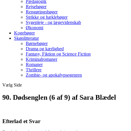
Pædagogik
Rejsebøger
Rengøringsbøger
Strikke og hæklebøger
Sygepleje - og lægevidenskab
Økonomi
Kogebøger
Skønlitteratur
Børnebøger
Drama og kærlighed
Fantasy, Fiktion og Science Fiction
Kriminalromaner
Romaner
Thrillere
Zombie- og apokalypsegenren
Vælg Side
90. Dødsenglen (6 af 9) af Sara Blædel
Efterlad et Svar