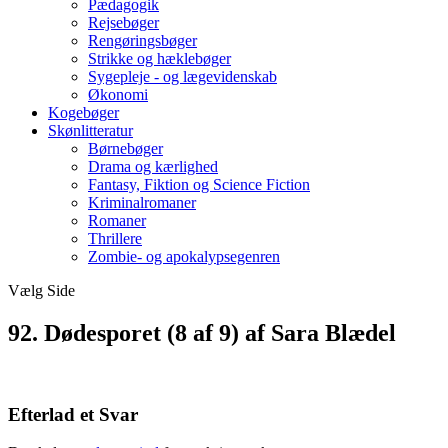
Pædagogik
Rejsebøger
Rengøringsbøger
Strikke og hæklebøger
Sygepleje - og lægevidenskab
Økonomi
Kogebøger
Skønlitteratur
Børnebøger
Drama og kærlighed
Fantasy, Fiktion og Science Fiction
Kriminalromaner
Romaner
Thrillere
Zombie- og apokalypsegenren
Vælg Side
92. Dødesporet (8 af 9) af Sara Blædel
Efterlad et Svar