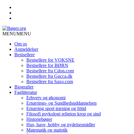
MENU
MENU
Om os
Anmeldelser
Bestsellere
Bestsellere for VOKSNE
Bestsellere for BØRN
Bestsellere fra Cdon.com
Bestsellere fra Gucca.dk
Bestsellere fra Saxo.com
Biografier
Faglitteratur
Erhverv og økonomi
Ernærings- og Sundhedsuddannelsen
Ernæring sport træning og fritid
Filosofi psykologi religion krop og sind
Historiebøger
Hus, have, hobby og nydelsesmidler
Matematik og statistik