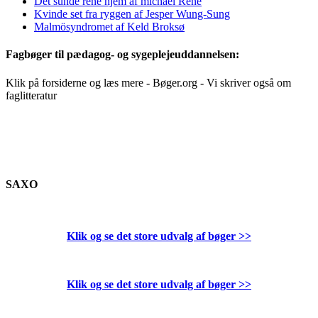
Det sunde rene hjem af michael René
Kvinde set fra ryggen af Jesper Wung-Sung
Malmösyndromet af Keld Broksø
Fagbøger til pædagog- og sygeplejeuddannelsen:
Klik på forsiderne og læs mere - Bøger.org - Vi skriver også om
faglitteratur
SAXO
Klik og se det store udvalg af bøger
>>
Klik og se det store udvalg af bøger
>>