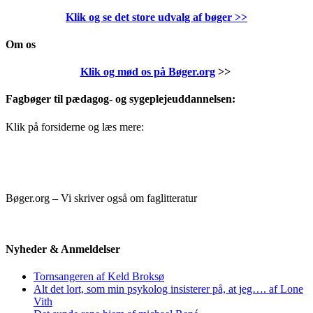
Klik og se det store udvalg af bøger
>>
Om os
Klik og mød os på Bøger.org
>>
Fagbøger til pædagog- og sygeplejeuddannelsen:
Klik på forsiderne og læs mere:
Bøger.org – Vi skriver også om faglitteratur
Nyheder & Anmeldelser
Tornsangeren af Keld Broksø
Alt det lort, som min psykolog insisterer på, at jeg…. af Lone
Vith