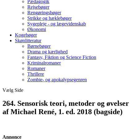
Pædagogik
Rejsebøger
Rengøringsbøger
Strikke og hæklebøger
Sygepleje - og lægevidenskab
Økonomi
Kogebøger
Skønlitteratur
Børnebøger
Drama og kærlighed
Fantasy, Fiktion og Science Fiction
Kriminalromaner
Romaner
Thrillere
Zombie- og apokalypsegenren
Vælg Side
264. Sensorisk teori, metoder og øvelser
af Michael René, 1. ed. 2018 (bagside)
Annonce