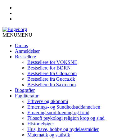
MENU
MENU
Om os
Anmeldelser
Bestsellere
Bestsellere for VOKSNE
Bestsellere for BØRN
Bestsellere fra Cdon.com
Bestsellere fra Gucca.dk
Bestsellere fra Saxo.com
Biografier
Faglitteratur
Erhverv og økonomi
Ernærings- og Sundhedsuddannelsen
Ernæring sport træning og fritid
Filosofi psykologi religion krop og sind
Historiebøger
Hus, have, hobby og nydelsesmidler
Matematik og statistik