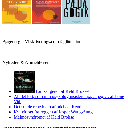
Bøger.org – Vi skriver også om faglitteratur
Nyheder & Anmeldelser
Tornsangeren af Keld Broksø
Alt det lort, som min psykolog insisterer på, at jeg…. af Lone
Vith
Det sunde rene hjem af michael René
Kvinde set fra ryggen af Jesper Wung-Sung
Malmösyndromet af Keld Broksø