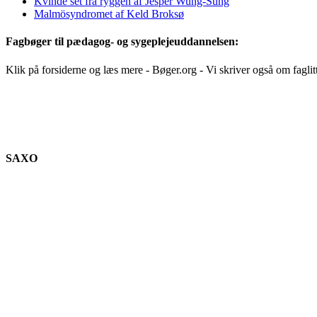
Kvinde set fra ryggen af Jesper Wung-Sung
Malmösyndromet af Keld Broksø
Fagbøger til pædagog- og sygeplejeuddannelsen:
Klik på forsiderne og læs mere - Bøger.org - Vi skriver også om faglit
SAXO