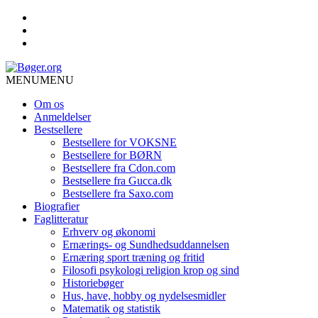
MENU
MENU
Om os
Anmeldelser
Bestsellere
Bestsellere for VOKSNE
Bestsellere for BØRN
Bestsellere fra Cdon.com
Bestsellere fra Gucca.dk
Bestsellere fra Saxo.com
Biografier
Faglitteratur
Erhverv og økonomi
Ernærings- og Sundhedsuddannelsen
Ernæring sport træning og fritid
Filosofi psykologi religion krop og sind
Historiebøger
Hus, have, hobby og nydelsesmidler
Matematik og statistik