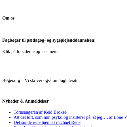
Om os
Fagbøger til pædagog- og sygeplejeuddannelsen:
Klik på forsiderne og læs mere:
Bøger.org – Vi skriver også om faglitteratur
Nyheder & Anmeldelser
Tornsangeren af Keld Broksø
Alt det lort, som min psykolog insisterer på, at jeg…. af Lone V
Det sunde rene hjem af michael René