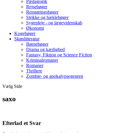
Pædagogik
Rejsebøger
Rengøringsbøger
Strikke og hæklebøger
Sygepleje - og lægevidenskab
Økonomi
Kogebøger
Skønlitteratur
Børnebøger
Drama og kærlighed
Fantasy, Fiktion og Science Fiction
Kriminalromaner
Romaner
Thrillere
Zombie- og apokalypsegenren
Vælg Side
saxo
Efterlad et Svar