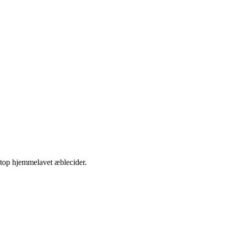
etop hjemmelavet æblecider.