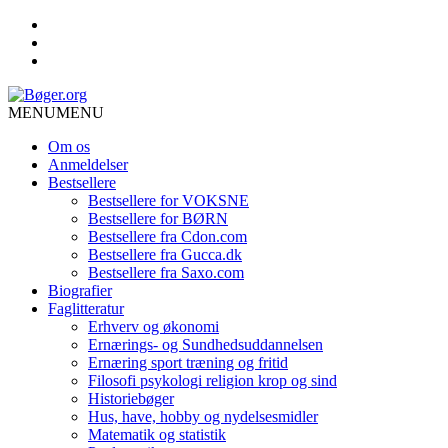
MENU
MENU
Om os
Anmeldelser
Bestsellere
Bestsellere for VOKSNE
Bestsellere for BØRN
Bestsellere fra Cdon.com
Bestsellere fra Gucca.dk
Bestsellere fra Saxo.com
Biografier
Faglitteratur
Erhverv og økonomi
Ernærings- og Sundhedsuddannelsen
Ernæring sport træning og fritid
Filosofi psykologi religion krop og sind
Historiebøger
Hus, have, hobby og nydelsesmidler
Matematik og statistik