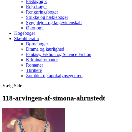
Pædagogik
Rejsebøger
Rengøringsbøger
Strikke og hæklebøger
Sygepleje - og lægevidenskab
Økonomi
Kogebøger
Skønlitteratur
Børnebøger
Drama og kærlighed
Fantasy, Fiktion og Science Fiction
Kriminalromaner
Romaner
Thrillere
Zombie- og apokalypsegenren
Vælg Side
118-arvingen-af-simona-ahrnstedt