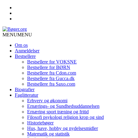
MENU
MENU
Om os
Anmeldelser
Bestsellere
Bestsellere for VOKSNE
Bestsellere for BØRN
Bestsellere fra Cdon.com
Bestsellere fra Gucca.dk
Bestsellere fra Saxo.com
Biografier
Faglitteratur
Erhverv og økonomi
Ernærings- og Sundhedsuddannelsen
Ernæring sport træning og fritid
Filosofi psykologi religion krop og sind
Historiebøger
Hus, have, hobby og nydelsesmidler
Matematik og statistik