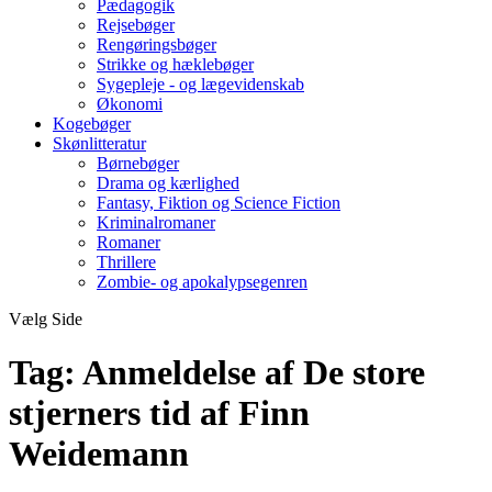
Pædagogik
Rejsebøger
Rengøringsbøger
Strikke og hæklebøger
Sygepleje - og lægevidenskab
Økonomi
Kogebøger
Skønlitteratur
Børnebøger
Drama og kærlighed
Fantasy, Fiktion og Science Fiction
Kriminalromaner
Romaner
Thrillere
Zombie- og apokalypsegenren
Vælg Side
Tag:
Anmeldelse af De store
stjerners tid af Finn
Weidemann