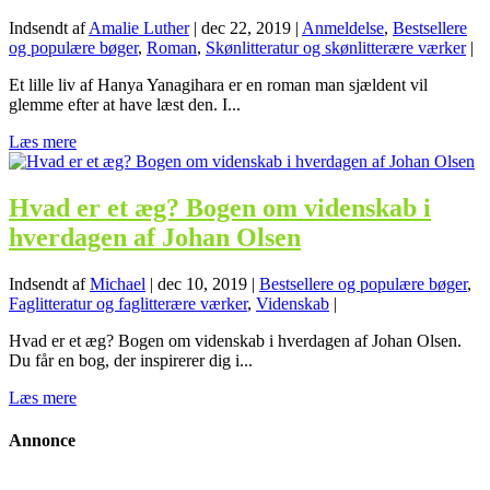
Indsendt af
Amalie Luther
|
dec 22, 2019
|
Anmeldelse
,
Bestsellere
og populære bøger
,
Roman
,
Skønlitteratur og skønlitterære værker
|
Et lille liv af Hanya Yanagihara er en roman man sjældent vil
glemme efter at have læst den. I...
Læs mere
Hvad er et æg? Bogen om videnskab i
hverdagen af Johan Olsen
Indsendt af
Michael
|
dec 10, 2019
|
Bestsellere og populære bøger
,
Faglitteratur og faglitterære værker
,
Videnskab
|
Hvad er et æg? Bogen om videnskab i hverdagen af Johan Olsen.
Du får en bog, der inspirerer dig i...
Læs mere
Annonce