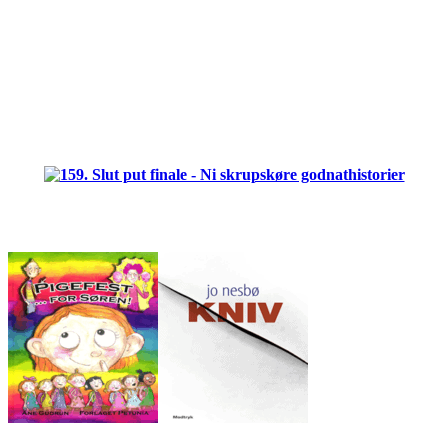
.
.
.