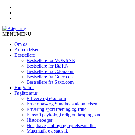
MENU
MENU
Om os
Anmeldelser
Bestsellere
Bestsellere for VOKSNE
Bestsellere for BØRN
Bestsellere fra Cdon.com
Bestsellere fra Gucca.dk
Bestsellere fra Saxo.com
Biografier
Faglitteratur
Erhverv og økonomi
Ernærings- og Sundhedsuddannelsen
Ernæring sport træning og fritid
Filosofi psykologi religion krop og sind
Historiebøger
Hus, have, hobby og nydelsesmidler
Matematik og statistik