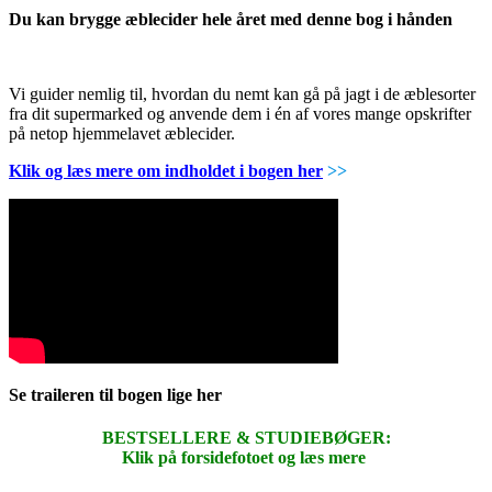
Du kan brygge æblecider hele året med denne bog i hånden
Vi guider nemlig til, hvordan du nemt kan gå på jagt i de æblesorter
fra dit supermarked og anvende dem i én af vores mange opskrifter
på netop hjemmelavet æblecider.
Klik og læs mere om indholdet i bogen her
>>
Se traileren til bogen lige her
BESTSELLERE & STUDIEBØGER:
Klik på forsidefotoet og læs mere
.