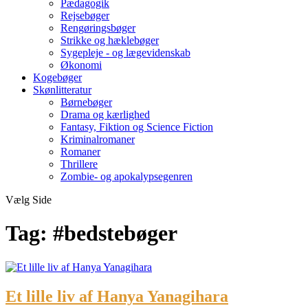
Pædagogik
Rejsebøger
Rengøringsbøger
Strikke og hæklebøger
Sygepleje - og lægevidenskab
Økonomi
Kogebøger
Skønlitteratur
Børnebøger
Drama og kærlighed
Fantasy, Fiktion og Science Fiction
Kriminalromaner
Romaner
Thrillere
Zombie- og apokalypsegenren
Vælg Side
Tag:
#bedstebøger
Et lille liv af Hanya Yanagihara