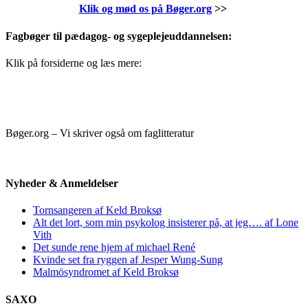
Klik og mød os på Bøger.org
>>
Fagbøger til pædagog- og sygeplejeuddannelsen:
Klik på forsiderne og læs mere:
Bøger.org – Vi skriver også om faglitteratur
Nyheder & Anmeldelser
Tornsangeren af Keld Broksø
Alt det lort, som min psykolog insisterer på, at jeg…. af Lone
Vith
Det sunde rene hjem af michael René
Kvinde set fra ryggen af Jesper Wung-Sung
Malmösyndromet af Keld Broksø
SAXO