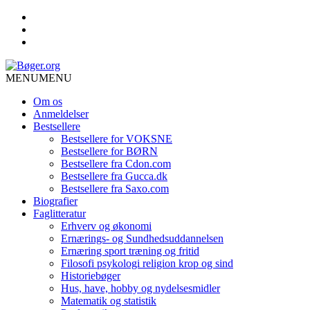
MENU
MENU
Om os
Anmeldelser
Bestsellere
Bestsellere for VOKSNE
Bestsellere for BØRN
Bestsellere fra Cdon.com
Bestsellere fra Gucca.dk
Bestsellere fra Saxo.com
Biografier
Faglitteratur
Erhverv og økonomi
Ernærings- og Sundhedsuddannelsen
Ernæring sport træning og fritid
Filosofi psykologi religion krop og sind
Historiebøger
Hus, have, hobby og nydelsesmidler
Matematik og statistik