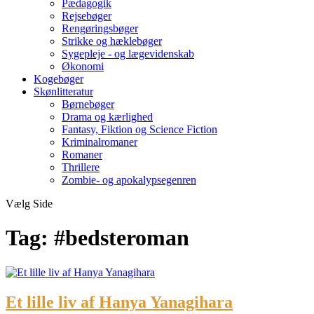
Pædagogik
Rejsebøger
Rengøringsbøger
Strikke og hæklebøger
Sygepleje - og lægevidenskab
Økonomi
Kogebøger
Skønlitteratur
Børnebøger
Drama og kærlighed
Fantasy, Fiktion og Science Fiction
Kriminalromaner
Romaner
Thrillere
Zombie- og apokalypsegenren
Vælg Side
Tag:
#bedsteroman
Et lille liv af Hanya Yanagihara