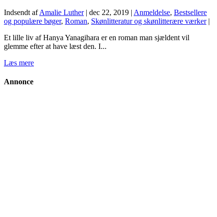
Indsendt af
Amalie Luther
|
dec 22, 2019
|
Anmeldelse
,
Bestsellere
og populære bøger
,
Roman
,
Skønlitteratur og skønlitterære værker
|
Et lille liv af Hanya Yanagihara er en roman man sjældent vil
glemme efter at have læst den. I...
Læs mere
Annonce