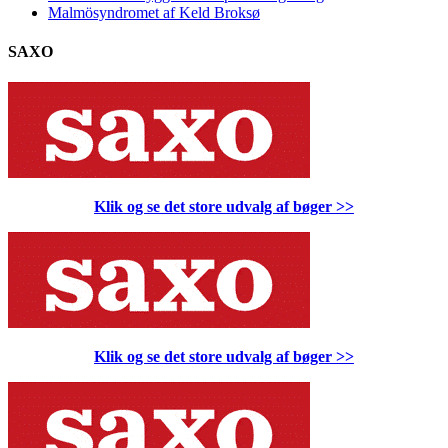
Malmösyndromet af Keld Broksø
SAXO
Klik og se det store udvalg af bøger
>>
Klik og se det store udvalg af bøger
>>