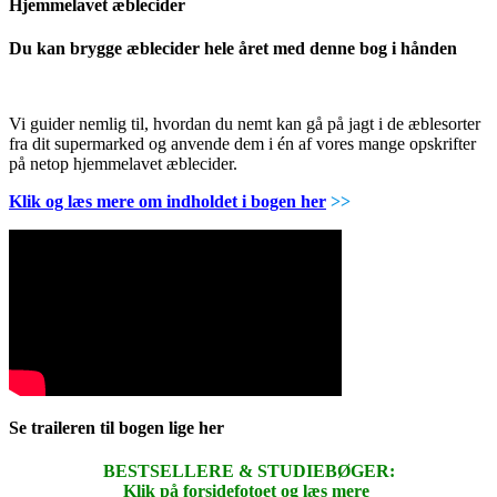
Hjemmelavet æblecider
Du kan brygge æblecider hele året med denne bog i hånden
Vi guider nemlig til, hvordan du nemt kan gå på jagt i de æblesorter
fra dit supermarked og anvende dem i én af vores mange opskrifter
på netop hjemmelavet æblecider.
Klik og læs mere om indholdet i bogen her
>>
Se traileren til bogen lige her
BESTSELLERE & STUDIEBØGER:
Klik på forsidefotoet og læs mere
.