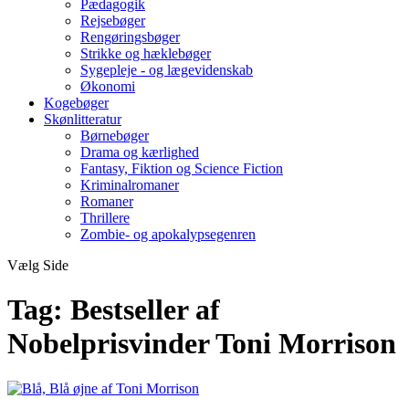
Pædagogik
Rejsebøger
Rengøringsbøger
Strikke og hæklebøger
Sygepleje - og lægevidenskab
Økonomi
Kogebøger
Skønlitteratur
Børnebøger
Drama og kærlighed
Fantasy, Fiktion og Science Fiction
Kriminalromaner
Romaner
Thrillere
Zombie- og apokalypsegenren
Vælg Side
Tag:
Bestseller af
Nobelprisvinder Toni Morrison