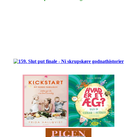
.
.
.