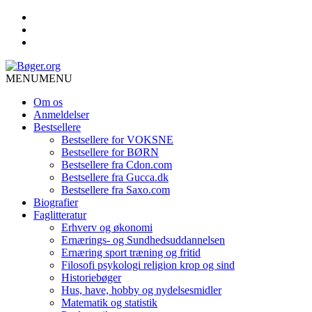
MENU
MENU
Om os
Anmeldelser
Bestsellere
Bestsellere for VOKSNE
Bestsellere for BØRN
Bestsellere fra Cdon.com
Bestsellere fra Gucca.dk
Bestsellere fra Saxo.com
Biografier
Faglitteratur
Erhverv og økonomi
Ernærings- og Sundhedsuddannelsen
Ernæring sport træning og fritid
Filosofi psykologi religion krop og sind
Historiebøger
Hus, have, hobby og nydelsesmidler
Matematik og statistik