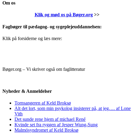
Om os
Klik og mød os på Bøger.org
>>
Fagbøger til pædagog- og sygeplejeuddannelsen:
Klik på forsiderne og læs mere:
Bøger.org – Vi skriver også om faglitteratur
Nyheder & Anmeldelser
Tornsangeren af Keld Broksø
Alt det lort, som min psykolog insisterer på, at jeg…. af Lone
Vith
Det sunde rene hjem af michael René
Kvinde set fra ryggen af Jesper Wung-Sung
Malmösyndromet af Keld Broksø