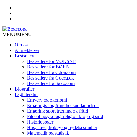
MENU
MENU
Om os
Anmeldelser
Bestsellere
Bestsellere for VOKSNE
Bestsellere for BØRN
Bestsellere fra Cdon.com
Bestsellere fra Gucca.dk
Bestsellere fra Saxo.com
Biografier
Faglitteratur
Erhverv og økonomi
Ernærings- og Sundhedsuddannelsen
Ernæring sport træning og fritid
Filosofi psykologi religion krop og sind
Historiebøger
Hus, have, hobby og nydelsesmidler
Matematik og statistik