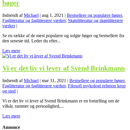
bøger
Indsendt af
Michael
|
aug 1, 2021
|
Bestsellere og populære bøger
,
Faglitteratur og faglitterære værker
,
Skønlitteratur og skønlitterære
værker
|
Se en række af de mest populære og solgte bøger og bestsellere fra
den seneste tid. Leder du efter...
Læs mere
Vi er det liv vi lever af Svend Brinkmann
Indsendt af
Michael
|
mar 31, 2021
|
Bestsellere og populære bøger
,
Faglitteratur og faglitterære værker
,
Filosofi psykologi religion krop
og sind
|
Vi er det liv vi lever af Svend Brinkmann er en fortælling om de
vilkår, rammer og personlighed,...
Læs mere
Annonce