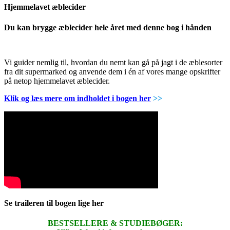
Hjemmelavet æblecider
Du kan brygge æblecider hele året med denne bog i hånden
Vi guider nemlig til, hvordan du nemt kan gå på jagt i de æblesorter
fra dit supermarked og anvende dem i én af vores mange opskrifter
på netop hjemmelavet æblecider.
Klik og læs mere om indholdet i bogen her
>>
Se traileren til bogen lige her
BESTSELLERE & STUDIEBØGER: