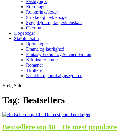
Pædagogik
Rejsebøger
Rengøringsbøger
Strikke og hæklebøger
Sygepleje - og lægevidenskab
Økonomi
Kogebøger
Skønlitteratur
Børnebøger
Drama og kærlighed
Fantasy, Fiktion og Science Fiction
Kriminalromaner
Romaner
Thrillere
Zombie- og apokalypsegenren
Vælg Side
Tag:
Bestsellers
Bestsellere top 10 – De mest populære