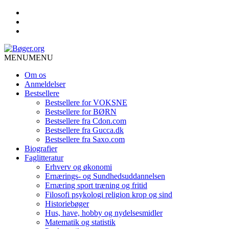
MENU
MENU
Om os
Anmeldelser
Bestsellere
Bestsellere for VOKSNE
Bestsellere for BØRN
Bestsellere fra Cdon.com
Bestsellere fra Gucca.dk
Bestsellere fra Saxo.com
Biografier
Faglitteratur
Erhverv og økonomi
Ernærings- og Sundhedsuddannelsen
Ernæring sport træning og fritid
Filosofi psykologi religion krop og sind
Historiebøger
Hus, have, hobby og nydelsesmidler
Matematik og statistik