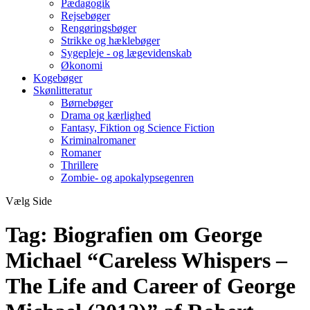
Pædagogik
Rejsebøger
Rengøringsbøger
Strikke og hæklebøger
Sygepleje - og lægevidenskab
Økonomi
Kogebøger
Skønlitteratur
Børnebøger
Drama og kærlighed
Fantasy, Fiktion og Science Fiction
Kriminalromaner
Romaner
Thrillere
Zombie- og apokalypsegenren
Vælg Side
Tag:
Biografien om George
Michael “Careless Whispers –
The Life and Career of George