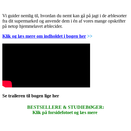
Vi guider nemlig til, hvordan du nemt kan gå på jagt i de æblesorter
fra dit supermarked og anvende dem i én af vores mange opskrifter
på netop hjemmelavet æblecider.
Klik og læs mere om indholdet i bogen her
>>
Se traileren til bogen lige her
BESTSELLERE & STUDIEBØGER:
Klik på forsidefotoet og læs mere
.
.