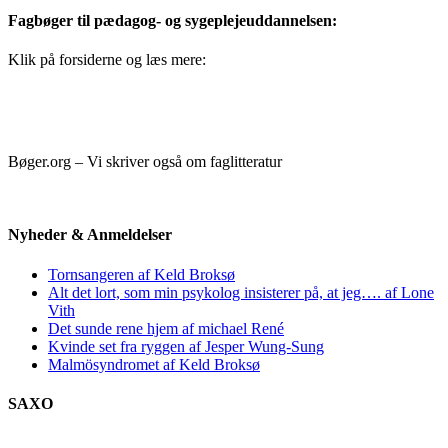
Fagbøger til pædagog- og sygeplejeuddannelsen:
Klik på forsiderne og læs mere:
Bøger.org – Vi skriver også om faglitteratur
Nyheder & Anmeldelser
Tornsangeren af Keld Broksø
Alt det lort, som min psykolog insisterer på, at jeg…. af Lone
Vith
Det sunde rene hjem af michael René
Kvinde set fra ryggen af Jesper Wung-Sung
Malmösyndromet af Keld Broksø
SAXO