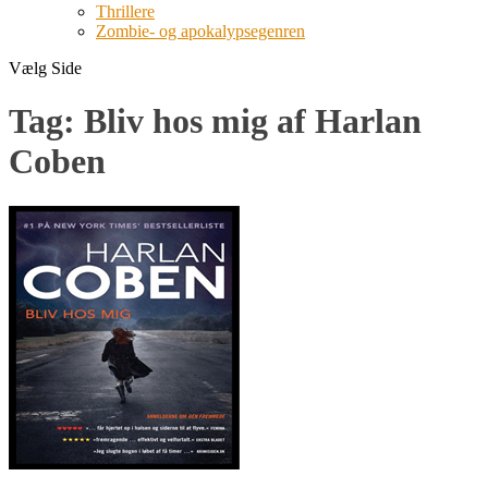
Thrillere
Zombie- og apokalypsegenren
Vælg Side
Tag:
Bliv hos mig af Harlan
Coben