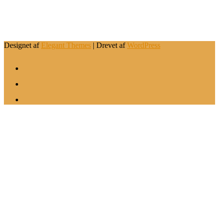
.
Designet af
Elegant Themes
| Drevet af
WordPress