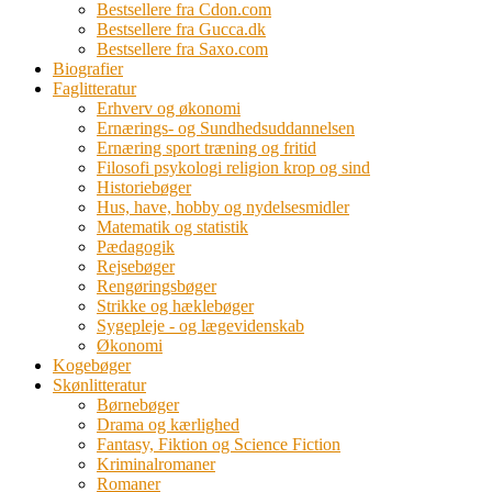
Bestsellere fra Cdon.com
Bestsellere fra Gucca.dk
Bestsellere fra Saxo.com
Biografier
Faglitteratur
Erhverv og økonomi
Ernærings- og Sundhedsuddannelsen
Ernæring sport træning og fritid
Filosofi psykologi religion krop og sind
Historiebøger
Hus, have, hobby og nydelsesmidler
Matematik og statistik
Pædagogik
Rejsebøger
Rengøringsbøger
Strikke og hæklebøger
Sygepleje - og lægevidenskab
Økonomi
Kogebøger
Skønlitteratur
Børnebøger
Drama og kærlighed
Fantasy, Fiktion og Science Fiction
Kriminalromaner
Romaner