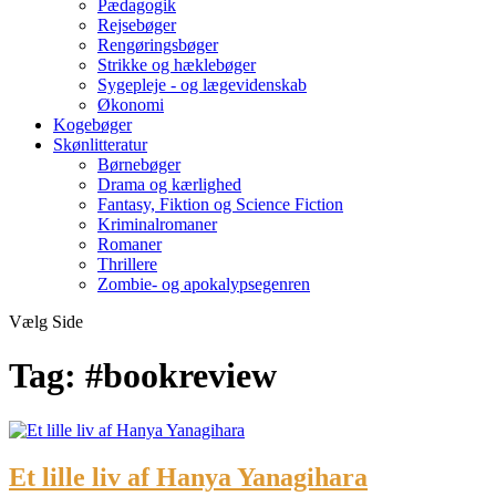
Pædagogik
Rejsebøger
Rengøringsbøger
Strikke og hæklebøger
Sygepleje - og lægevidenskab
Økonomi
Kogebøger
Skønlitteratur
Børnebøger
Drama og kærlighed
Fantasy, Fiktion og Science Fiction
Kriminalromaner
Romaner
Thrillere
Zombie- og apokalypsegenren
Vælg Side
Tag:
#bookreview
Et lille liv af Hanya Yanagihara