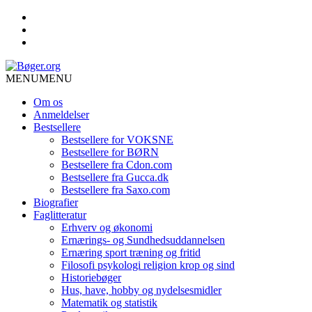
MENU
MENU
Om os
Anmeldelser
Bestsellere
Bestsellere for VOKSNE
Bestsellere for BØRN
Bestsellere fra Cdon.com
Bestsellere fra Gucca.dk
Bestsellere fra Saxo.com
Biografier
Faglitteratur
Erhverv og økonomi
Ernærings- og Sundhedsuddannelsen
Ernæring sport træning og fritid
Filosofi psykologi religion krop og sind
Historiebøger
Hus, have, hobby og nydelsesmidler
Matematik og statistik