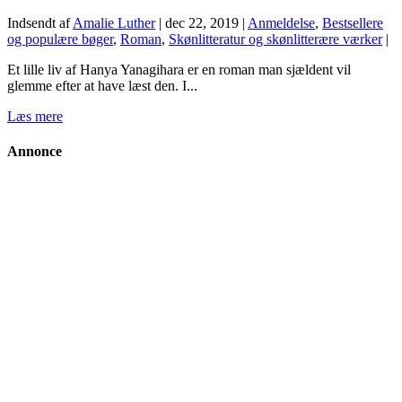
Indsendt af
Amalie Luther
|
dec 22, 2019
|
Anmeldelse
,
Bestsellere
og populære bøger
,
Roman
,
Skønlitteratur og skønlitterære værker
|
Et lille liv af Hanya Yanagihara er en roman man sjældent vil
glemme efter at have læst den. I...
Læs mere
Annonce