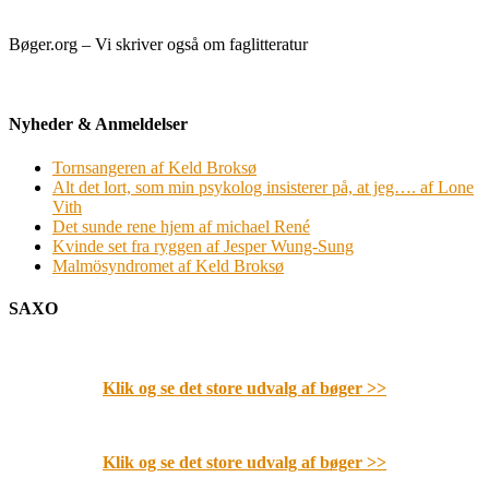
Bøger.org – Vi skriver også om faglitteratur
Nyheder & Anmeldelser
Tornsangeren af Keld Broksø
Alt det lort, som min psykolog insisterer på, at jeg…. af Lone
Vith
Det sunde rene hjem af michael René
Kvinde set fra ryggen af Jesper Wung-Sung
Malmösyndromet af Keld Broksø
SAXO
Klik og se det store udvalg af bøger
>>
Klik og se det store udvalg af bøger
>>