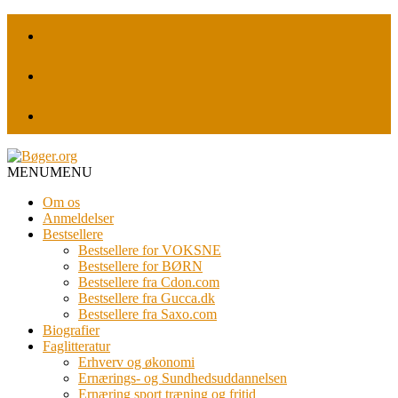
MENU
MENU
Om os
Anmeldelser
Bestsellere
Bestsellere for VOKSNE
Bestsellere for BØRN
Bestsellere fra Cdon.com
Bestsellere fra Gucca.dk
Bestsellere fra Saxo.com
Biografier
Faglitteratur
Erhverv og økonomi
Ernærings- og Sundhedsuddannelsen
Ernæring sport træning og fritid