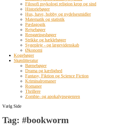
Filosofi psykologi religion krop og sind
Historiebøger
Hus, have, hobby og nydelsesmidler
Matematik og statistik
Pædagogik
Rejsebøger
Rengøringsbøger
Strikke og hæklebøger
Sygepleje - og lægevidenskab
Økonomi
Kogebøger
Skønlitteratur
Børnebøger
Drama og kærlighed
Fantasy, Fiktion og Science Fiction
Kriminalromaner
Romaner
Thrillere
Zombie- og apokalypsegenren
Vælg Side
Tag:
#bookworm