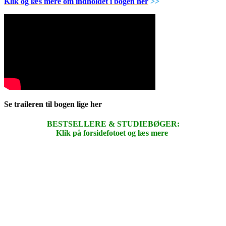
Klik og læs mere om indholdet i bogen her
>>
Se traileren til bogen lige her
BESTSELLERE & STUDIEBØGER:
Klik på forsidefotoet og læs mere
.
.
.
.