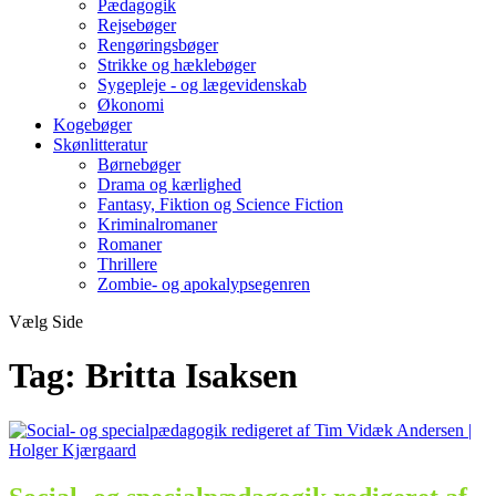
Pædagogik
Rejsebøger
Rengøringsbøger
Strikke og hæklebøger
Sygepleje - og lægevidenskab
Økonomi
Kogebøger
Skønlitteratur
Børnebøger
Drama og kærlighed
Fantasy, Fiktion og Science Fiction
Kriminalromaner
Romaner
Thrillere
Zombie- og apokalypsegenren
Vælg Side
Tag:
Britta Isaksen