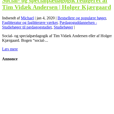
Social- og specialpædagogik redigeret af
Tim Vidæk Andersen | Holger Kjærgaard
Indsendt af
Michael
|
jan 4, 2020
|
Bestsellere og populære bøger
,
Faglitteratur og faglitterære værker
,
Pædagoguddannelsen -
Studiebøger til pædagogstudiet
,
Studiebøger
|
Social- og specialpædagogik af Tim Vidæk Andersen eller af Holger
Kjærgaard. Bogen “social-...
Læs mere
Annonce