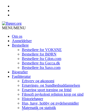
MENU
MENU
Om os
Anmeldelser
Bestsellere
Bestsellere for VOKSNE
Bestsellere for BØRN
Bestsellere fra Cdon.com
Bestsellere fra Gucca.dk
Bestsellere fra Saxo.com
Biografier
Faglitteratur
Erhverv og økonomi
Ernærings- og Sundhedsuddannelsen
Ernæring sport træning og fritid
Filosofi psykologi religion krop og sind
Historiebøger
Hus, have, hobby og nydelsesmidler
Matematik og statistik