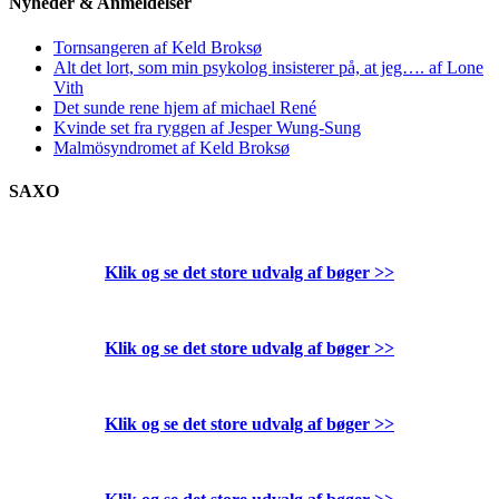
Nyheder & Anmeldelser
Tornsangeren af Keld Broksø
Alt det lort, som min psykolog insisterer på, at jeg…. af Lone
Vith
Det sunde rene hjem af michael René
Kvinde set fra ryggen af Jesper Wung-Sung
Malmösyndromet af Keld Broksø
SAXO
Klik og se det store udvalg af bøger
>>
Klik og se det store udvalg af bøger
>>
Klik og se det store udvalg af bøger
>>