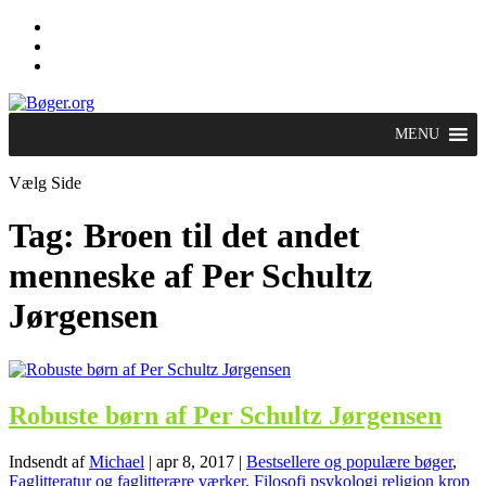
MENU
Vælg Side
Tag:
Broen til det andet
menneske af Per Schultz
Jørgensen
Robuste børn af Per Schultz Jørgensen
Indsendt af
Michael
|
apr 8, 2017
|
Bestsellere og populære bøger
,
Faglitteratur og faglitterære værker
,
Filosofi psykologi religion krop