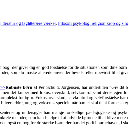
litteratur og faglitterære værker
,
Filosofi psykologi religion krop og sin
 bog, der giver dig en god forståelse for de situationer, som dine børn 
der, som du måske allerede anvender bevidst eller ubevidst til at giv
Robuste børn
af Per Schultz Jørgensen, har undertitlen “Giv dit bar
men det kniber med fokus, overskud, selvkontrol samt deres egen forst
igt komplekst for børn. Fokus, overskud, selvkontrol og selvforståelse ha
t bliver ældre, ung og voksen – specielt, når barnet skal til at forme si
senterer og undersøger han mange forskellige pædagogiske og psykol
nkrete metoder, som kan hjælpe til at udvikle børnene til at blive mere
men også en bog for de stærke børn, der har det godt i børnehaven, i s