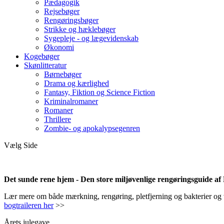
Pædagogik
Rejsebøger
Rengøringsbøger
Strikke og hæklebøger
Sygepleje - og lægevidenskab
Økonomi
Kogebøger
Skønlitteratur
Børnebøger
Drama og kærlighed
Fantasy, Fiktion og Science Fiction
Kriminalromaner
Romaner
Thrillere
Zombie- og apokalypsegenren
Vælg Side
Det sunde rene hjem - Den store miljøvenlige rengøringsguide a
Lær mere om både mærkning, rengøring, pletfjerning og bakterier og vir
bogtraileren her
>>
Årets julegave.....