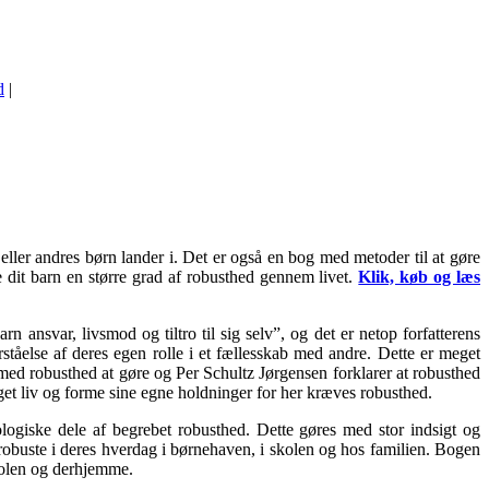
d
|
eller andres børn lander i. Det er også en bog med metoder til at gøre
e dit barn en større grad af robusthed gennem livet.
Klik, køb og læs
n ansvar, livsmod og tiltro til sig selv”, og det er netop forfatterens
åelse af deres egen rolle i et fællesskab med andre. Dette er meget
r med robusthed at gøre og Per Schultz Jørgensen forklarer at robusthed
t eget liv og forme sine egne holdninger for her kræves robusthed.
ogiske dele af begrebet robusthed. Dette gøres med stor indsigt og
 robuste i deres hverdag i børnehaven, i skolen og hos familien. Bogen
kolen og derhjemme.