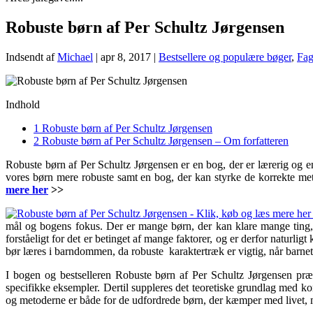
Robuste børn af Per Schultz Jørgensen
Indsendt af
Michael
|
apr 8, 2017
|
Bestsellere og populære bøger
,
Fag
Indhold
1
Robuste børn af Per Schultz Jørgensen
2
Robuste børn af Per Schultz Jørgensen – Om forfatteren
Robuste børn af Per Schultz Jørgensen er en bog, der er lærerig og en
vores børn mere robuste samt en bog, der kan styrke de korrekte meto
mere her
>>
mål og bogens fokus. Der er mange børn, der kan klare mange ting, 
forståeligt for det er betinget af mange faktorer, og er derfor naturl
bør læres i barndommen, da robuste karaktertræk
er vigtig, når barne
I bogen og bestselleren Robuste børn af Per Schultz Jørgensen præ
specifikke eksempler. Dertil suppleres det teoretiske grundlag med ko
og metoderne er både for de udfordrede børn, der kæmper med livet, 