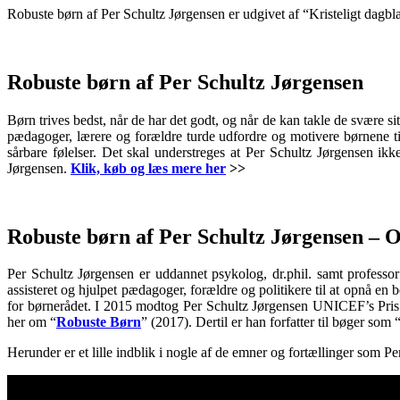
Robuste børn af Per Schultz Jørgensen er udgivet af “Kristeligt dagbl
.
.
Robuste børn af Per Schultz Jørgensen
Børn trives bedst, når de har det godt, og når de kan takle de svære s
pædagoger, lærere og forældre turde udfordre og motivere børnene ti
sårbare følelser. Det skal understreges at Per Schultz Jørgensen i
Jørgensen.
Klik, køb og læs mere her
>>
.
Robuste børn af Per Schultz Jørgensen – 
Per Schultz Jørgensen er uddannet psykolog, dr.phil. samt professo
assisteret og hjulpet pædagoger, forældre og politikere til at opnå en
for børnerådet. I 2015 modtog Per Schultz Jørgensen UNICEF’s Pris fo
her om “
Robuste Børn
” (2017). Dertil er han forfatter til bøger som 
Herunder er et lille indblik i nogle af de emner og fortællinger som 