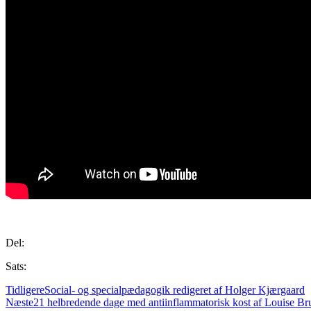
.
Del:
Sats:
Tidligere
Social- og specialpædagogik redigeret af Holger Kjærgaard
Næste
21 helbredende dage med antiinflammatorisk kost af Louise Br