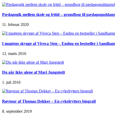
Pædagogik mellem skole og fritid – grundbog til pædagoguddanne
11. februar 2020
I magtens skygge af Viveca Sten – Endnu en bestseller i Sandha
12. marts 2016
Du går ikke alene af Mari Jungstedt
1. juli 2016
Røvtour af Thomas Dekker – En cykelrytters biografi
8. september 2019