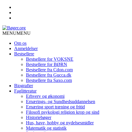
MENU
MENU
Om os
Anmeldelser
Bestsellere
Bestsellere for VOKSNE
Bestsellere for BØRN
Bestsellere fra Cdon.com
Bestsellere fra Gucca.dk
Bestsellere fra Saxo.com
Biografier
Faglitteratur
Erhverv og økonomi
Ernærings- og Sundhedsuddannelsen
Ernæring sport træning og fritid
Filosofi psykologi religion krop og sind
Historiebøger
Hus, have, hobby og nydelsesmidler
Matematik og statistik