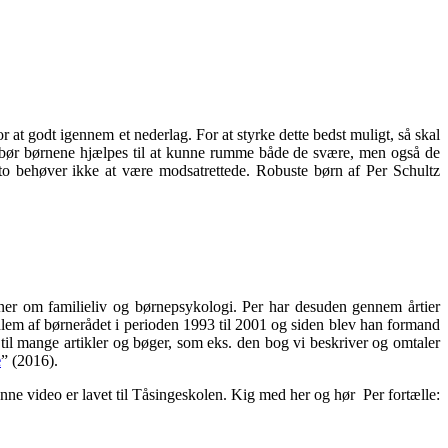
 at godt igennem et nederlag. For at styrke dette bedst muligt, så skal
il bør børnene hjælpes til at kunne rumme både de svære, men også de
 to behøver ikke at være modsatrettede. Robuste børn af Per Schultz
mner om familieliv og børnepsykologi. Per har desuden gennem årtier
medlem af børnerådet i perioden 1993 til 2001 og siden blev han formand
til mange artikler og bøger, som eks. den bog vi beskriver og omtaler
e
” (2016).
nne video er lavet til Tåsingeskolen. Kig med her og hør Per fortælle: