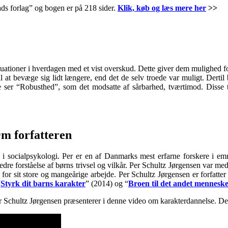
ads forlag” og bogen er på 218 sider.
Klik, køb og læs mere her
>>
ituationer i hverdagen med et vist overskud. Dette giver dem mulighed for
l at bevæge sig lidt længere, end det de selv troede var muligt. Dert
kke ser “Robusthed”, som det modsatte af sårbarhed, tværtimod. Disse
Om forfatteren
r i socialpsykologi. Per er en af Danmarks mest erfarne forskere i e
 bedre forståelse af børns trivsel og vilkår. Per Schultz Jørgensen var 
r sit store og mangeårige arbejde. Per Schultz Jørgensen er forfatter 
“
Styrk dit barns karakter
” (2014) og “
Broen til det andet mennesk
Per Schultz Jørgensen præsenterer i denne video om karakterdannelse. De