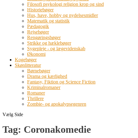
Filosofi psykologi religion krop og sind
Historiebøger
Hus, have, hobby og nydelsesmidler
Matematik og statistik
Pædagogik
Rejsebøger
Rengøringsbøger
Strikke og hæklebøger
Sygepleje - og lægevidenskab
Økonomi
Kogebøger
Skønlitteratur
Børnebøger
Drama og kærlighed
Fantasy, Fiktion og Science Fiction
Kriminalromaner
Romaner
Thrillere
Zombie- og apokalypsegenren
Vælg Side
Tag:
Coronakomedie