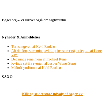
Bøger.org – Vi skriver også om faglitteratur
Nyheder & Anmeldelser
Tornsangeren af Keld Broksø
Alt det lort, som min psykolog insisterer på, at jeg…. af Lone
Vith
Det sunde rene hjem af michael René
Kvinde set fra ryggen af Jesper Wung-Sung
Malmösyndromet af Keld Broksø
SAXO
Klik og se det store udvalg af bøger
>>