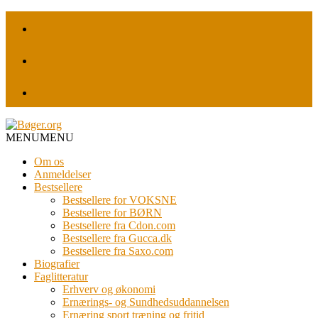
MENU
MENU
Om os
Anmeldelser
Bestsellere
Bestsellere for VOKSNE
Bestsellere for BØRN
Bestsellere fra Cdon.com
Bestsellere fra Gucca.dk
Bestsellere fra Saxo.com
Biografier
Faglitteratur
Erhverv og økonomi
Ernærings- og Sundhedsuddannelsen
Ernæring sport træning og fritid