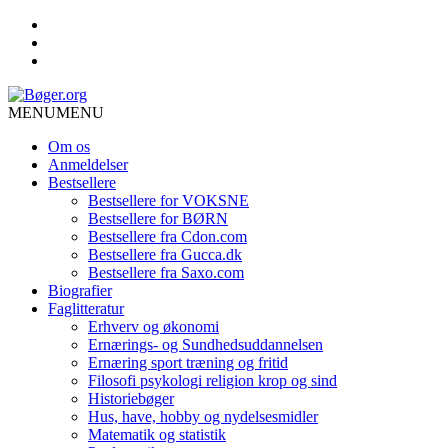
MENU
MENU
Om os
Anmeldelser
Bestsellere
Bestsellere for VOKSNE
Bestsellere for BØRN
Bestsellere fra Cdon.com
Bestsellere fra Gucca.dk
Bestsellere fra Saxo.com
Biografier
Faglitteratur
Erhverv og økonomi
Ernærings- og Sundhedsuddannelsen
Ernæring sport træning og fritid
Filosofi psykologi religion krop og sind
Historiebøger
Hus, have, hobby og nydelsesmidler
Matematik og statistik