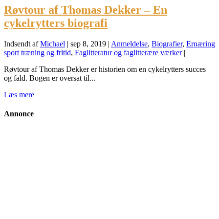
Røvtour af Thomas Dekker – En
cykelrytters biografi
Indsendt af
Michael
|
sep 8, 2019
|
Anmeldelse
,
Biografier
,
Ernæring
sport træning og fritid
,
Faglitteratur og faglitterære værker
|
Røvtour af Thomas Dekker er historien om en cykelrytters succes
og fald. Bogen er oversat til...
Læs mere
Annonce