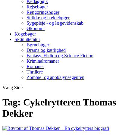
Pædagogik
Rejsebøger
Rengøringsbøger
Strikke og hæklebøger
Sygepleje - og lægevidenskab
Økonomi
Kogebøger
Skønlitteratur
Børnebøger
Drama og kærlighed
Fantasy, Fiktion og Science Fiction
Kriminalromaner
Romaner
Thrillere
Zombie- og apokalypsegenren
Vælg Side
Tag:
Cykelrytteren Thomas
Dekker