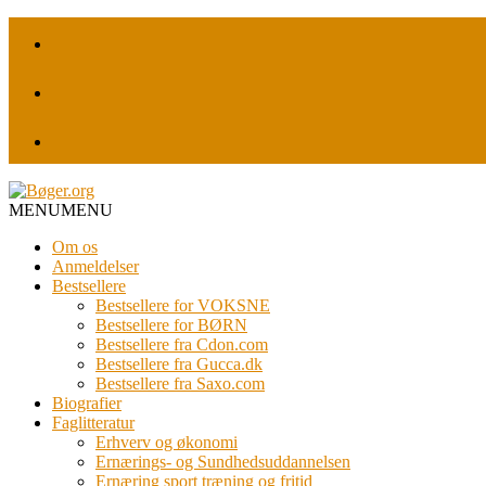
MENU
MENU
Om os
Anmeldelser
Bestsellere
Bestsellere for VOKSNE
Bestsellere for BØRN
Bestsellere fra Cdon.com
Bestsellere fra Gucca.dk
Bestsellere fra Saxo.com
Biografier
Faglitteratur
Erhverv og økonomi
Ernærings- og Sundhedsuddannelsen
Ernæring sport træning og fritid