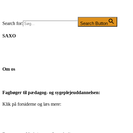
Search for:
Search Button
SAXO
Om os
Fagbøger til pædagog- og sygeplejeuddannelsen:
Klik på forsiderne og læs mere: