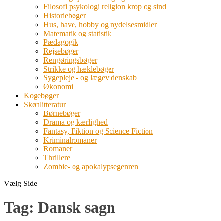
Filosofi psykologi religion krop og sind
Historiebøger
Hus, have, hobby og nydelsesmidler
Matematik og statistik
Pædagogik
Rejsebøger
Rengøringsbøger
Strikke og hæklebøger
Sygepleje - og lægevidenskab
Økonomi
Kogebøger
Skønlitteratur
Børnebøger
Drama og kærlighed
Fantasy, Fiktion og Science Fiction
Kriminalromaner
Romaner
Thrillere
Zombie- og apokalypsegenren
Vælg Side
Tag:
Dansk sagn