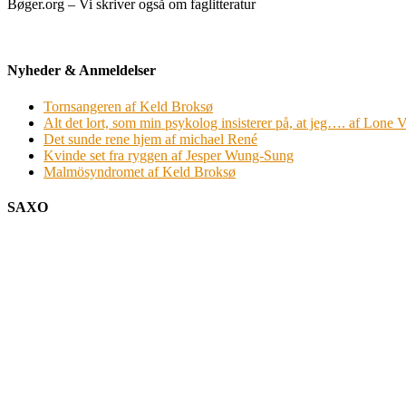
Bøger.org – Vi skriver også om faglitteratur
Nyheder & Anmeldelser
Tornsangeren af Keld Broksø
Alt det lort, som min psykolog insisterer på, at jeg…. af Lone V
Det sunde rene hjem af michael René
Kvinde set fra ryggen af Jesper Wung-Sung
Malmösyndromet af Keld Broksø
SAXO