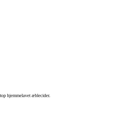
etop hjemmelavet æblecider.