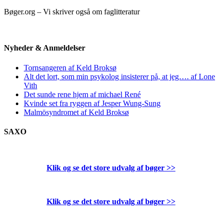
Bøger.org – Vi skriver også om faglitteratur
Nyheder & Anmeldelser
Tornsangeren af Keld Broksø
Alt det lort, som min psykolog insisterer på, at jeg…. af Lone
Vith
Det sunde rene hjem af michael René
Kvinde set fra ryggen af Jesper Wung-Sung
Malmösyndromet af Keld Broksø
SAXO
Klik og se det store udvalg af bøger
>>
Klik og se det store udvalg af bøger
>>