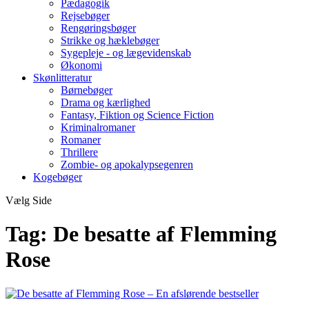
Pædagogik
Rejsebøger
Rengøringsbøger
Strikke og hæklebøger
Sygepleje - og lægevidenskab
Økonomi
Skønlitteratur
Børnebøger
Drama og kærlighed
Fantasy, Fiktion og Science Fiction
Kriminalromaner
Romaner
Thrillere
Zombie- og apokalypsegenren
Kogebøger
Vælg Side
Tag:
De besatte af Flemming
Rose