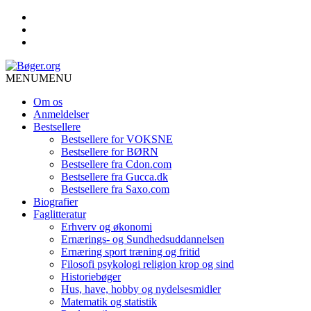
MENU
MENU
Om os
Anmeldelser
Bestsellere
Bestsellere for VOKSNE
Bestsellere for BØRN
Bestsellere fra Cdon.com
Bestsellere fra Gucca.dk
Bestsellere fra Saxo.com
Biografier
Faglitteratur
Erhverv og økonomi
Ernærings- og Sundhedsuddannelsen
Ernæring sport træning og fritid
Filosofi psykologi religion krop og sind
Historiebøger
Hus, have, hobby og nydelsesmidler
Matematik og statistik