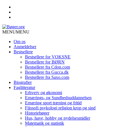
MENU
MENU
Om os
Anmeldelser
Bestsellere
Bestsellere for VOKSNE
Bestsellere for BØRN
Bestsellere fra Cdon.com
Bestsellere fra Gucca.dk
Bestsellere fra Saxo.com
Biografier
Faglitteratur
Erhverv og økonomi
Ernærings- og Sundhedsuddannelsen
Ernæring sport træning og fritid
Filosofi psykologi religion krop og sind
Historiebøger
Hus, have, hobby og nydelsesmidler
Matematik og statistik