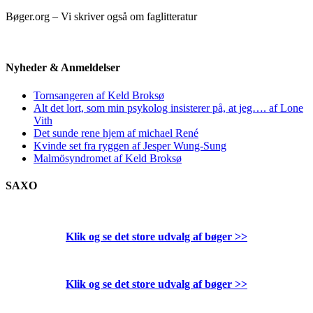
Bøger.org – Vi skriver også om faglitteratur
Nyheder & Anmeldelser
Tornsangeren af Keld Broksø
Alt det lort, som min psykolog insisterer på, at jeg…. af Lone
Vith
Det sunde rene hjem af michael René
Kvinde set fra ryggen af Jesper Wung-Sung
Malmösyndromet af Keld Broksø
SAXO
Klik og se det store udvalg af bøger
>>
Klik og se det store udvalg af bøger
>>