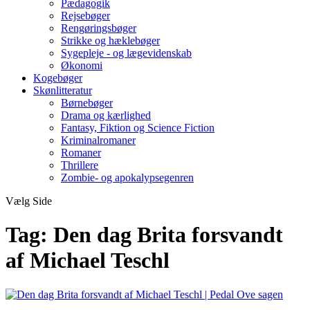
Pædagogik
Rejsebøger
Rengøringsbøger
Strikke og hæklebøger
Sygepleje - og lægevidenskab
Økonomi
Kogebøger
Skønlitteratur
Børnebøger
Drama og kærlighed
Fantasy, Fiktion og Science Fiction
Kriminalromaner
Romaner
Thrillere
Zombie- og apokalypsegenren
Vælg Side
Tag:
Den dag Brita forsvandt
af Michael Teschl