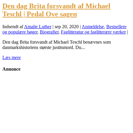
Den dag Brita forsvandt af Michael
Teschl | Pedal Ove sagen
Indsendt af
Amalie Luther
|
sep 20, 2020
|
Anmeldelse
,
Bestsellere
og populære bøger
,
Biografier
,
Faglitteratur og faglitterære værker
|
Den dag Brita forsvandt af Michael Teschl benævnes som
danmarkshistoriens største justitsmord. Du...
Læs mere
Annonce