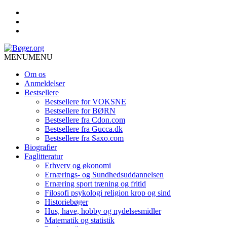
MENU
MENU
Om os
Anmeldelser
Bestsellere
Bestsellere for VOKSNE
Bestsellere for BØRN
Bestsellere fra Cdon.com
Bestsellere fra Gucca.dk
Bestsellere fra Saxo.com
Biografier
Faglitteratur
Erhverv og økonomi
Ernærings- og Sundhedsuddannelsen
Ernæring sport træning og fritid
Filosofi psykologi religion krop og sind
Historiebøger
Hus, have, hobby og nydelsesmidler
Matematik og statistik