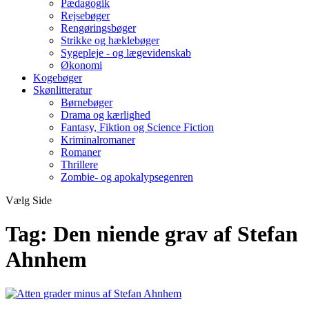
Pædagogik
Rejsebøger
Rengøringsbøger
Strikke og hæklebøger
Sygepleje - og lægevidenskab
Økonomi
Kogebøger
Skønlitteratur
Børnebøger
Drama og kærlighed
Fantasy, Fiktion og Science Fiction
Kriminalromaner
Romaner
Thrillere
Zombie- og apokalypsegenren
Vælg Side
Tag:
Den niende grav af Stefan
Ahnhem