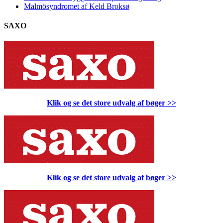
Malmösyndromet af Keld Broksø
SAXO
Klik og se det store udvalg af bøger
>>
Klik og se det store udvalg af bøger
>>