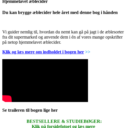
Hjemmelavet æblecider
Du kan brygge æblecider hele året med denne bog i hånden
Vi guider nemlig til, hvordan du nemt kan gå på jagt i de æblesorter
fra dit supermarked og anvende dem i én af vores mange opskrifter
på netop hjemmelavet æblecider.
Klik og læs mere om indholdet i bogen her
>>
Se traileren til bogen lige her
BESTSELLERE & STUDIEBØGER:
Klik på forsidefotoet og læs mere
.