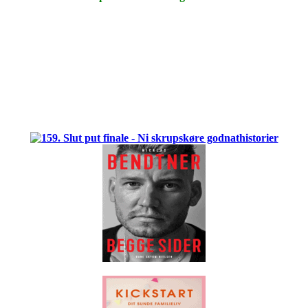
.
.
.