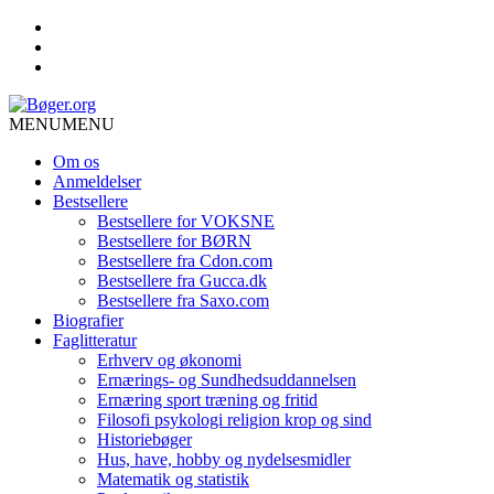
MENU
MENU
Om os
Anmeldelser
Bestsellere
Bestsellere for VOKSNE
Bestsellere for BØRN
Bestsellere fra Cdon.com
Bestsellere fra Gucca.dk
Bestsellere fra Saxo.com
Biografier
Faglitteratur
Erhverv og økonomi
Ernærings- og Sundhedsuddannelsen
Ernæring sport træning og fritid
Filosofi psykologi religion krop og sind
Historiebøger
Hus, have, hobby og nydelsesmidler
Matematik og statistik