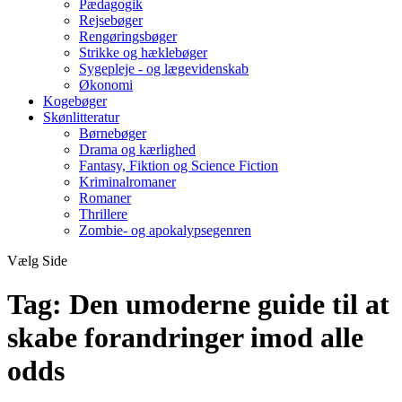
Pædagogik
Rejsebøger
Rengøringsbøger
Strikke og hæklebøger
Sygepleje - og lægevidenskab
Økonomi
Kogebøger
Skønlitteratur
Børnebøger
Drama og kærlighed
Fantasy, Fiktion og Science Fiction
Kriminalromaner
Romaner
Thrillere
Zombie- og apokalypsegenren
Vælg Side
Tag:
Den umoderne guide til at
skabe forandringer imod alle
odds