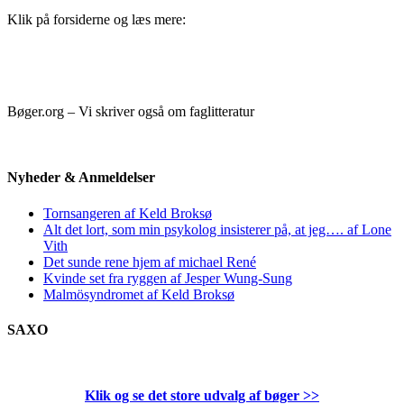
Klik på forsiderne og læs mere:
Bøger.org – Vi skriver også om faglitteratur
Nyheder & Anmeldelser
Tornsangeren af Keld Broksø
Alt det lort, som min psykolog insisterer på, at jeg…. af Lone
Vith
Det sunde rene hjem af michael René
Kvinde set fra ryggen af Jesper Wung-Sung
Malmösyndromet af Keld Broksø
SAXO
Klik og se det store udvalg af bøger
>>