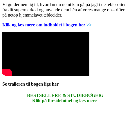
Vi guider nemlig til, hvordan du nemt kan gå på jagt i de æblesorter
fra dit supermarked og anvende dem i én af vores mange opskrifter
på netop hjemmelavet æblecider.
Klik og læs mere om indholdet i bogen her
>>
Se traileren til bogen lige her
BESTSELLERE & STUDIEBØGER:
Klik på forsidefotoet og læs mere
.
.
.