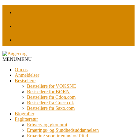
MENU
MENU
Om os
Anmeldelser
Bestsellere
Bestsellere for VOKSNE
Bestsellere for BØRN
Bestsellere fra Cdon.com
Bestsellere fra Gucca.dk
Bestsellere fra Saxo.com
Biografier
Faglitteratur
Erhverv og økonomi
Ernærings- og Sundhedsuddannelsen
Ernæring sport træning og fritid