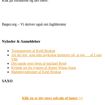
Klik på forsiderne og læs mere:
Bøger.org – Vi skriver også om faglitteratur
Nyheder & Anmeldelser
Tornsangeren af Keld Broksø
Alt det lort, som min psykolog insisterer på, at jeg…. af Lone
Vith
Det sunde rene hjem af michael René
Kvinde set fra ryggen af Jesper Wung-Sung
Malmösyndromet af Keld Broksø
SAXO
Klik og se det store udvalg af bøger
>>