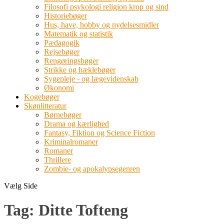
Filosofi psykologi religion krop og sind
Historiebøger
Hus, have, hobby og nydelsesmidler
Matematik og statistik
Pædagogik
Rejsebøger
Rengøringsbøger
Strikke og hæklebøger
Sygepleje - og lægevidenskab
Økonomi
Kogebøger
Skønlitteratur
Børnebøger
Drama og kærlighed
Fantasy, Fiktion og Science Fiction
Kriminalromaner
Romaner
Thrillere
Zombie- og apokalypsegenren
Vælg Side
Tag:
Ditte Tofteng