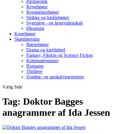
Pædagogik
Rejsebøger
Rengøringsbøger
Strikke og hæklebøger
Sygepleje - og lægevidenskab
Økonomi
Kogebøger
Skønlitteratur
Børnebøger
Drama og kærlighed
Fantasy, Fiktion og Science Fiction
Kriminalromaner
Romaner
Thrillere
Zombie- og apokalypsegenren
Vælg Side
Tag:
Doktor Bagges
anagrammer af Ida Jessen