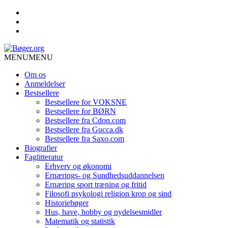
MENU
MENU
Om os
Anmeldelser
Bestsellere
Bestsellere for VOKSNE
Bestsellere for BØRN
Bestsellere fra Cdon.com
Bestsellere fra Gucca.dk
Bestsellere fra Saxo.com
Biografier
Faglitteratur
Erhverv og økonomi
Ernærings- og Sundhedsuddannelsen
Ernæring sport træning og fritid
Filosofi psykologi religion krop og sind
Historiebøger
Hus, have, hobby og nydelsesmidler
Matematik og statistik