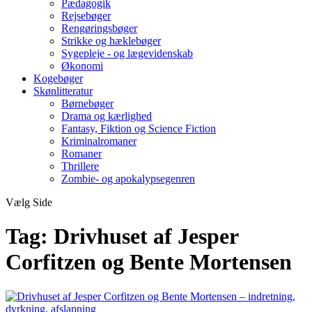
Pædagogik
Rejsebøger
Rengøringsbøger
Strikke og hæklebøger
Sygepleje - og lægevidenskab
Økonomi
Kogebøger
Skønlitteratur
Børnebøger
Drama og kærlighed
Fantasy, Fiktion og Science Fiction
Kriminalromaner
Romaner
Thrillere
Zombie- og apokalypsegenren
Vælg Side
Tag:
Drivhuset af Jesper
Corfitzen og Bente Mortensen