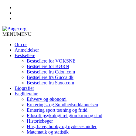
MENU
MENU
Om os
Anmeldelser
Bestsellere
Bestsellere for VOKSNE
Bestsellere for BØRN
Bestsellere fra Cdon.com
Bestsellere fra Gucca.dk
Bestsellere fra Saxo.com
Biografier
Faglitteratur
Erhverv og økonomi
Ernærings- og Sundhedsuddannelsen
Ernæring sport træning og fritid
Filosofi psykologi religion krop og sind
Historiebøger
Hus, have, hobby og nydelsesmidler
Matematik og statistik