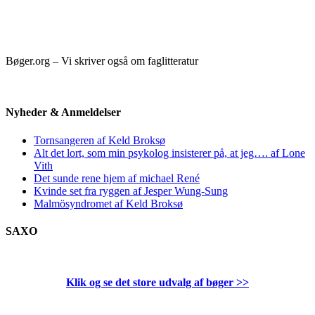
Bøger.org – Vi skriver også om faglitteratur
Nyheder & Anmeldelser
Tornsangeren af Keld Broksø
Alt det lort, som min psykolog insisterer på, at jeg…. af Lone
Vith
Det sunde rene hjem af michael René
Kvinde set fra ryggen af Jesper Wung-Sung
Malmösyndromet af Keld Broksø
SAXO
Klik og se det store udvalg af bøger
>>